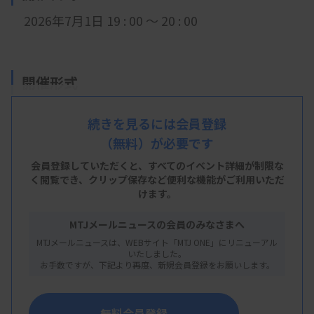
2026年7月1日 19 : 00 ～ 20 : 00
開催形式
現地開催
続きを見るには会員登録
（無料）が必要です
会員登録していただくと、すべてのイベント詳細が制限な
会 場
く閲覧でき、
クリップ保存など便利な機能がご利用いただ
けます。
信楽園病院 2階 会議室1
新潟市西区新通南3-3-11
MTJメールニュースの会員のみなさまへ
MTJメールニュースは、WEBサイト「MTJ ONE」にリニューアル
いたしました。
お手数ですが、下記より再度、新規会員登録をお願いします。
主 催
新潟県臨床検査技師会
無料会員登録