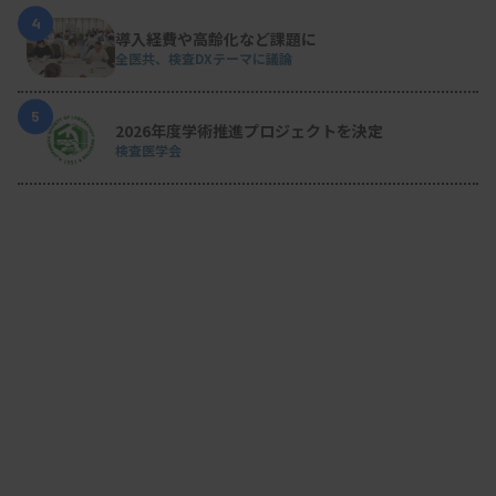
4
導入経費や高齢化など課題に
全医共、検査DXテーマに議論
5
2026年度学術推進プロジェクトを決定
検査医学会