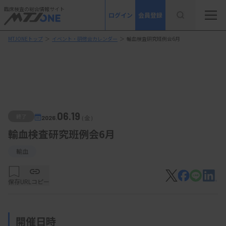
臨床検査の総合情報サイト
ログイン
会員登録
MTJONEトップ
＞
イベント・研修会カレンダー
＞
輸血検査研究班例会6月
06.19
終了
2026.
（金）
輸血検査研究班例会6月
輸血
保存
URLコピー
開催日時