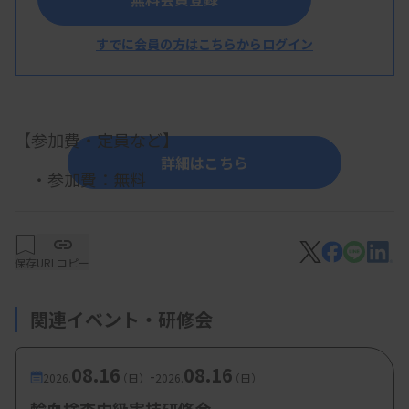
中島啓貴氏（公立富岡総合病院）
すでに会員の方はこちらからログイン
矢島千晶氏（桐生厚生総合病院）
【参加費・定員など】
詳細はこちら
・参加費：無料
保存
URLコピー
関連イベント・研修会
08.16
08.16
-
2026.
（日）
2026.
（日）