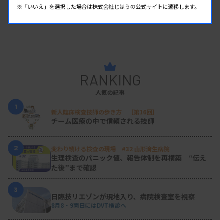
※「いいえ」を選択した場合は株式会社じほうの公式サイトに遷移します。
RANKING
人気の記事
1
新人臨床検査技師の歩き方 ［第16回］
チーム医療の中で信頼される技師
2
変わり続ける検査の現場 #32 山形済生病院
生理検査のパニック値、報告体制を再構築 “伝え
た後”まで確認
3
日臨技リエゾンが現地入り、病院検査室を視察
8月8・9両日にはDVT検診へ