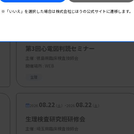
※「いいえ」を選択した場合は株式会社じほうの公式サイトに遷移します。
08.19
08.19
-
2026.
（水）
2026.
（水）
第3回心電図判読セミナー
主催 :
徳島県臨床検査技師会
開催場所 : WEB
生理
08.22
08.22
-
2026.
（土）
2026.
（土）
生理検査研究班研修会
主催 :
埼玉県臨床検査技師会