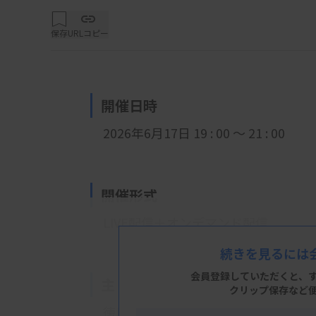
保存
URLコピー
開催日時
2026年6月17日 19 : 00 ～ 21 : 00
開催形式
LIVE配信＋オンデマンド配信
続きを見るには
会員登録していただくと、
主 催
クリップ保存など
徳島県臨床検査技師会