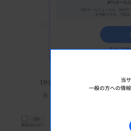
MTJメール
MTJメールニュースは、WEBサ
お手数ですが、下記よ
概 要
【プログラム】
心電図（毎回5症例）を事前に参加者に
すでに会員
ポイントなどをディスカッションしな
当
【参加費・定員など】
一般の方への情報
会 費：日臨技会員 5000円、非会員 1
定 員 300名
保存
URLコピー