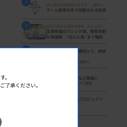
1
新人臨床検査技師の歩き方 ［第16
回］
チーム医療の中で信頼される技師
2
変わり続ける検査の現場 #32 山形済
生病院
生理検査のパニック値、報告体制
を再構築 “伝えた後”まで確認
3
日臨技リエゾンが現地入り、病院
検査室を視察
8月8・9両日にはDVT検診へ
4
す。
導入経費や高齢化など課題に
全医共、検査DXテーマに議論
めご了承ください。
5
2026年度学術推進プロジェクト
を決定
検査医学会