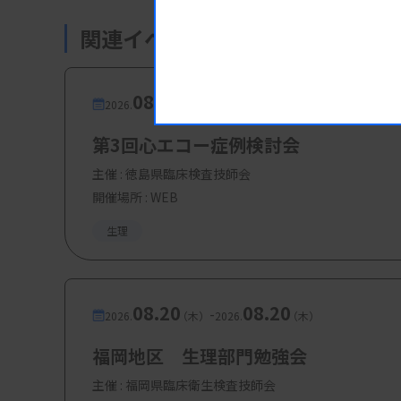
関連イベント・研修会
08.13
08.13
-
2026.
（木）
2026.
（木）
第3回心エコー症例検討会
主催 :
徳島県臨床検査技師会
開催場所 : WEB
生理
08.20
08.20
-
2026.
（木）
2026.
（木）
福岡地区 生理部門勉強会
主催 :
福岡県臨床衛生検査技師会