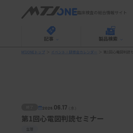
臨床検査の総合情報サイト
記事
製品検索
MTJONEトップ
＞
イベント・研修会カレンダー
＞
第1回心電図判読
06.17
終了
2026.
（水）
第1回心電図判読セミナー
生理