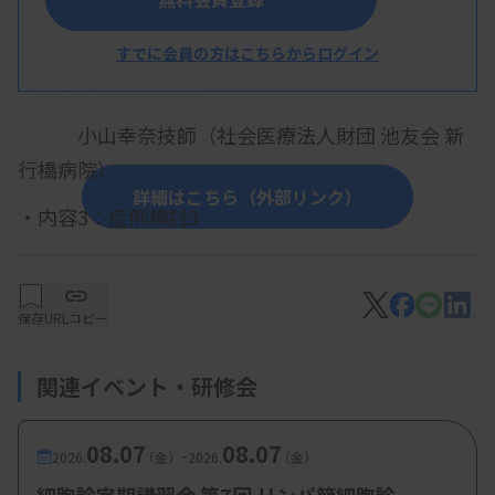
山口ひかり技師（産業医科大学病院）
すでに会員の方はこちらからログイン
・内容2：
症例検討2
小山幸奈技師（社会医療法人財団 池友会 新
行橋病院）
詳細はこちら（外部リンク）
・内容3：
症例検討3
高橋美久子技師（社会医療法人財団 池友会
新行橋病院）
保存
URLコピー
関連イベント・研修会
08.07
08.07
-
2026.
（金）
2026.
（金）