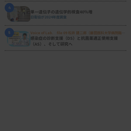
4
単一遺伝子の遺伝学的検査40％増
日衛協が2024年度調査
5
Voice of Lab. file 09 松井 建二郎（藤田医科大学病院臨床
検査部微生物遺伝子検査室
）
感染症の診断支援（DS）と抗菌薬適正使用支援
（AS）、そして研究へ