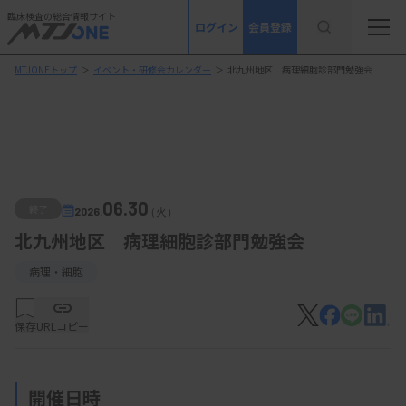
臨床検査の総合情報サイト
ログイン
会員登録
MTJONEトップ
＞
イベント・研修会カレンダー
＞
北九州地区 病理細胞診部門勉強会
06.30
終了
2026.
（火）
北九州地区 病理細胞診部門勉強会
病理・細胞
保存
URLコピー
開催日時