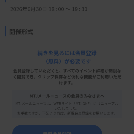
2026年6月30日 18 : 00 ～ 19 : 30
開催形式
LIVE配信
続きを見るには会員登録
（無料）が必要です
主 催
会員登録していただくと、すべてのイベント詳細が制限な
く閲覧でき、
クリップ保存など便利な機能がご利用いただ
福岡県臨床衛生検査技師会
けます。
MTJメールニュースの会員のみなさまへ
MTJメールニュースは、WEBサイト「MTJ ONE」にリニューアル
概 要
いたしました。
お手数ですが、下記より再度、新規会員登録をお願いします。
【プログラム】
・内容1：
症例検討1
無料会員登録