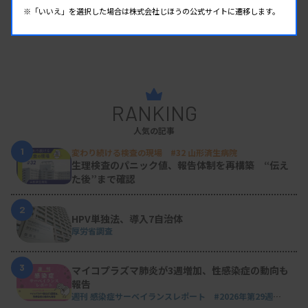
※「いいえ」を選択した場合は株式会社じほうの公式サイトに遷移します。
RANKING
人気の記事
1
変わり続ける検査の現場 #32 山形済生病院
生理検査のパニック値、報告体制を再構築 “伝え
た後”まで確認
2
HPV単独法、導入7自治体
厚労省調査
3
マイコプラズマ肺炎が3週増加、性感染症の動向も
報告
週刊 感染症サーベイランスレポート #2026年第29週
（2026.7.13 - 7.19）