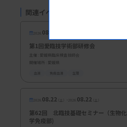
関連イベント・研修会
08.08
08.08
-
2026.
（土）
2026.
（土）
第1回愛臨技学術部研修会
主催 :
愛媛県臨床検査技師会
開催場所 : 愛媛県
血液
免疫血清
生理
08.22
08.22
-
2026.
（土）
2026.
（土）
第62回 北臨技基礎セミナー（生物化
学免疫部)