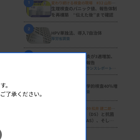
1
変わり続ける検査の現場 #32 山形済
生病院
生理検査のパニック値、報告体制
を再構築 “伝えた後”まで確認
2
HPV単独法、導入7自治体
厚労省調査
3
マイコプラズマ肺炎が3週増加、
性感染症の動向も報告
週刊 感染症サーベイランスレポート
#2026年第29週（2026.7.13 - 7.19）
4
す。
単一遺伝子の遺伝学的検査40％増
日衛協が2024年度調査
めご了承ください。
5
Voice of Lab. file 09 松井 建二郎
（藤田医科大学病院臨床検査部微生物
感染症の診断支援（DS）と抗菌
遺伝子検査室
）
薬適正使用支援（AS）、そして
研究へ