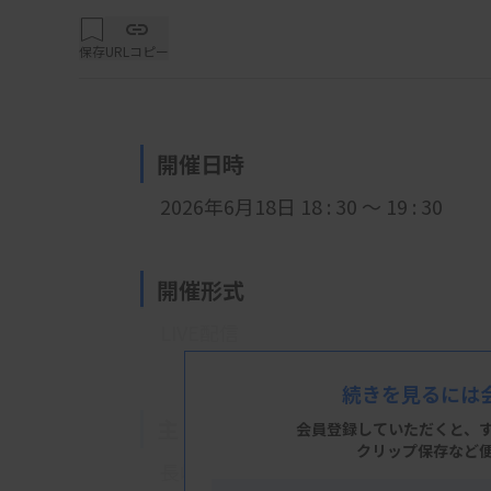
保存
URLコピー
開催日時
2026年6月18日 18 : 30 ～ 19 : 30
開催形式
LIVE配信
続きを見るには
主 催
会員登録していただくと、
クリップ保存など
長崎県南地区臨床検査研究会