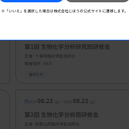
※「いいえ」を選択した場合は株式会社じほうの公式サイトに遷移します。
08.18
08.18
-
2026.
（火）
2026.
（火）
第1回 生物化学分析研究班研修会
主催 :
千葉県臨床検査技師会
開催場所 : WEB
臨床化学
08.22
08.22
-
2026.
（土）
2026.
（土）
第2回 生物化学分析班研修会
主催 :
和歌山県臨床検査技師会