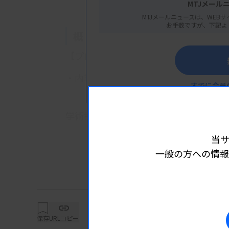
MTJメール
MTJメールニュースは、WEBサ
お手数ですが、下記よ
概 要
【プログラム】
・内容：C型肝炎の基礎とHCV抗原抗
すでに会員
横山香奈子氏（ロシュ・ダイアグノ
学術担当）
当
一般の方への情報
詳細は
保存
URLコピー