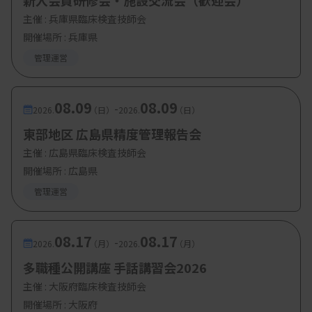
新入会員研修会・施設交流会（歓迎会）
主催 :
兵庫県臨床検査技師会
開催場所 : 兵庫県
【参加費・定員など】
管理運営
・参加費： 会員無料、非会員 1000円
08.09
08.09
-
2026.
（日）
2026.
（日）
東部地区 広島県精度管理報告会
主催 :
広島県臨床検査技師会
開催場所 : 広島県
管理運営
08.17
08.17
-
2026.
（月）
2026.
（月）
多職種公開講座 手話講習会2026
主催 :
大阪府臨床検査技師会
開催場所 : 大阪府