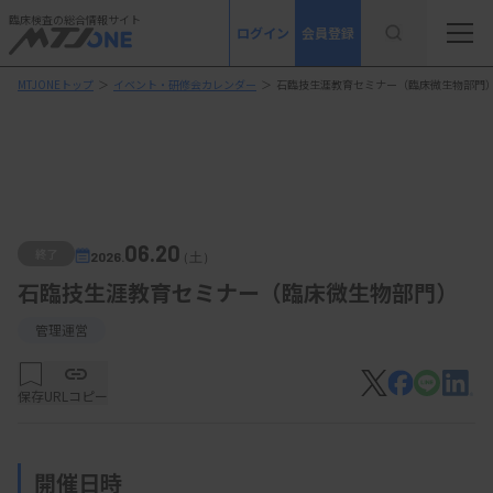
臨床検査の総合情報サイト
ログイン
会員登録
MTJONEトップ
＞
イベント・研修会カレンダー
＞
石臨技生涯教育セミナー（臨床微生物部門
06.20
終了
2026.
（土）
石臨技生涯教育セミナー（臨床微生物部門）
管理運営
保存
URLコピー
開催日時