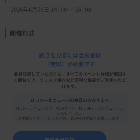
2026年6月20日 14 : 00 ～ 16 : 00
開催形式
現地開催
続きを見るには会員登録
（無料）が必要です
会 場
会員登録していただくと、すべてのイベント詳細が制限な
金沢医科大学病院 病院中央棟4 階 橘ホール
く閲覧でき、
クリップ保存など便利な機能がご利用いただ
けます。
石川県河北郡内灘町大学1丁目1番地
MTJメールニュースの会員のみなさまへ
MTJメールニュースは、WEBサイト「MTJ ONE」にリニューアル
いたしました。
主 催
お手数ですが、下記より再度、新規会員登録をお願いします。
石川県臨床衛生検査技師会
無料会員登録