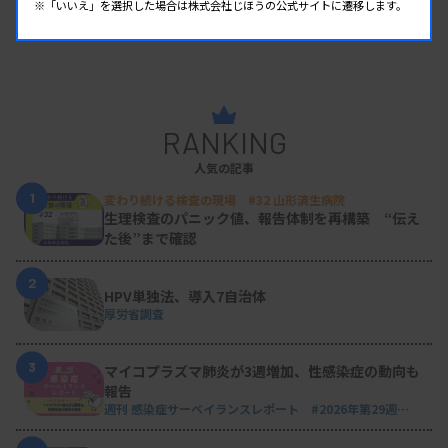
※「いいえ」を選択した場合は株式会社じほうの公式サイトに遷移します。
RANKING
人気の記事
1
変わり続ける検査の現場 #32 山形済生病院
生理検査のパニック値、報告体制を再構築 “伝え
た後”まで確認
2
HPV単独法、導入7自治体
厚労省調査
3
マイコプラズマ肺炎が3週増加、性感染症の動向も
報告
週刊 感染症サーベイランスレポート #2026年第29週
（2026.7.13 - 7.19）