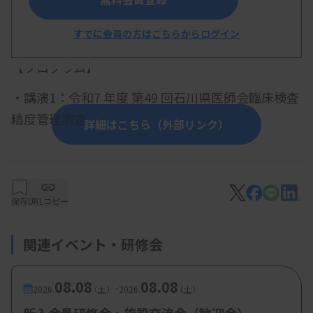
すでに会員の方はこちらからログイン
概 要
【プログラム】
・講演1：令和7 年度 第49 回石川県医師会臨床検査
精度管理調査
詳細はこちら（外部リンク）
～微生物検査結果報告～
新川晶子先生
保存
URLコピー
・講演2：ただ検査するだけで終わらない
〜行政で感じた、これからの臨床検査技
関連イベント・研修会
師に必要な視点とは〜
08.08
08.08
-
上地幸平先生（金沢大学附属病院 検査部 微
2026.
（土）
2026.
（土）
生物・遺伝子室/感染制御部）