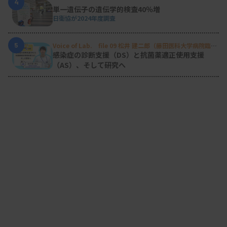
4
単一遺伝子の遺伝学的検査40％増
日衛協が2024年度調査
5
Voice of Lab. file 09 松井 建二郎（藤田医科大学病院臨床
検査部微生物遺伝子検査室
）
感染症の診断支援（DS）と抗菌薬適正使用支援
（AS）、そして研究へ