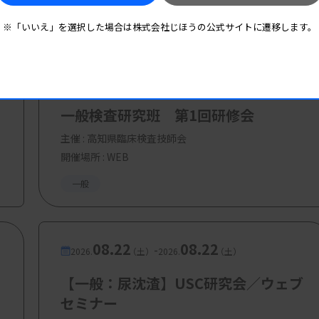
※「いいえ」を選択した場合は株式会社じほうの公式サイトに遷移します。
他成分～
病院）
08.20
08.20
-
2026.
（木）
2026.
（木）
一般検査研究班 第1回研修会
主催 :
高知県臨床検査技師会
開催場所 : WEB
一般
08.22
08.22
-
2026.
（土）
2026.
（土）
【一般：尿沈渣】USC研究会／ウェブ
セミナー