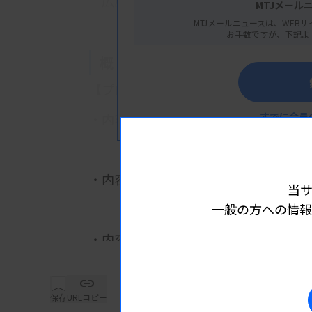
広島県臨床検査技師会
MTJメール
MTJメールニュースは、WEBサ
お手数ですが、下記よ
概 要
【プログラム】
すでに会員
・内容1：2025年度広島県精度管理調
渡邊隆徳技師（広島市立北部医療
・内容2：尿沈渣成分の再確認 ～血球
当
小林沙耶香技師（広島市立広島市
一般の方への情報
詳細は
・内容3：尿沈渣成分の再確認 ～上皮
毎田昇平技師（広島大学病院）
・内容4：尿沈渣成分の再確認 ～円柱
保存
URLコピー