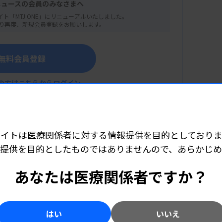
ニュースの会員のみなさまへ
イト「MTJ ONE」にリニューアルいたしました。
り再度、新規会員登録をお願いします。
無料会員登録
の方はこちらからログイン
査報告会 ～臨床一般部門～
センター安佐市民病院）
類～
サイトは医療関係者に対する情報提供を目的としておりま
民病院）
提供を目的としたものではありませんので、あらかじ
こちら（外部リンク）
細胞類～
あなたは医療関係者ですか？
類～
はい
いいえ