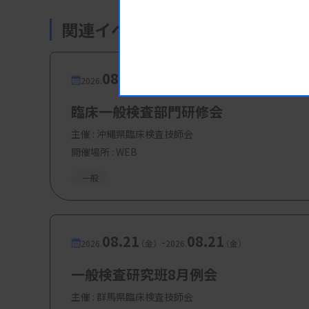
森崎敬祐技師（呉共済病院）
関連イベント・研修会
・内容5：尿沈渣成分の再確認 ～その
徳永裕介技師（広島赤十字・原爆
08.12
08.12
-
2026.
（水）
2026.
（水）
臨床一般検査部門研修会
主催 :
沖縄県臨床検査技師会
開催場所 : WEB
一般
08.21
08.21
-
2026.
（金）
2026.
（金）
一般検査研究班8月例会
主催 :
群馬県臨床検査技師会