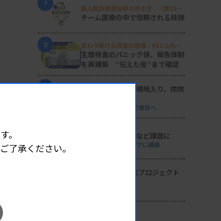
1
新人臨床検査技師の歩き方 ［第16
回］
チーム医療の中で信頼される技師
2
変わり続ける検査の現場 #32 山形済
生病院
生理検査のパニック値、報告体制
を再構築 “伝えた後”まで確認
3
日臨技リエゾンが現地入り、病院
検査室を視察
8月8・9両日にはDVT検診へ
4
す。
導入経費や高齢化など課題に
全医共、検査DXテーマに議論
めご了承ください。
5
2026年度学術推進プロジェクト
を決定
検査医学会