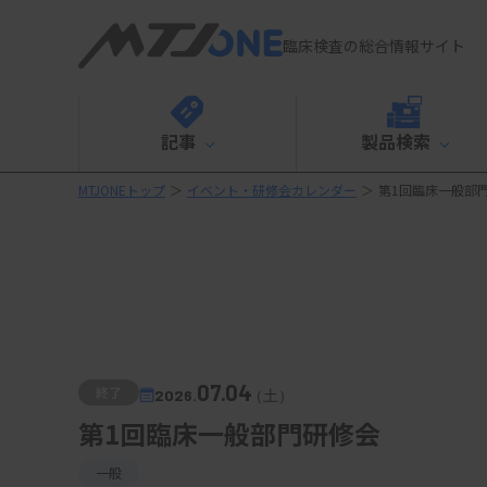
臨床検査の総合情報サイト
記事
製品検索
MTJONEトップ
＞
イベント・研修会カレンダー
＞
第1回臨床一般部
07.04
終了
2026.
（土）
第1回臨床一般部門研修会
一般