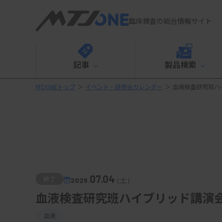
臨床検査の総合情報サイト
記事
製品検索
MTJONEトップ
＞
イベント・研修会カレンダー
＞
血液検査研究班ハ
07.04
終了
2026.
（土）
血液検査研究班ハイブリッド講演
血液