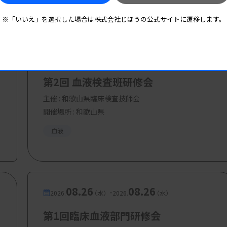
※「いいえ」を選択した場合は株式会社じほうの公式サイトに遷移します。
08.16
08.16
-
2026.
（日）
2026.
（日）
第2回 血液検査班研修会
主催 :
和歌山県臨床検査技師会
開催場所 : 和歌山県
血液
08.26
08.26
-
2026.
（水）
2026.
（水）
第1回臨床血液部門研修会