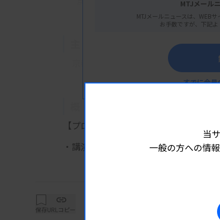
京都府京都市下京区東塩小路町939
MTJメール
MTJメールニュースは、WEBサ
お手数ですが、下記よ
主 催
京都府臨床検査技師会
すでに会員
概 要
【プログラム】
当
・講演1：症例検討（Case study37）
一般の方への情報
詳細は
血液検査研究班員
・講演2：Flow Cytometryで読み
丸岡隼人先生（神戸市立医療センタ
保存
URLコピー