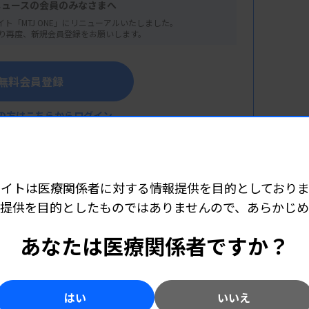
ニュースの会員のみなさまへ
イト「MTJ ONE」にリニューアルいたしました。
り再度、新規会員登録をお願いします。
無料会員登録
の方はこちらからログイン
サイトは医療関係者に対する情報提供を目的としておりま
提供を目的としたものではありませんので、あらかじ
こちら（外部リンク）
あなたは医療関係者ですか？
解く急性白血病 －診断からMRD評価まで－
ー中央市民病院 臨床検査技術部）
はい
いいえ