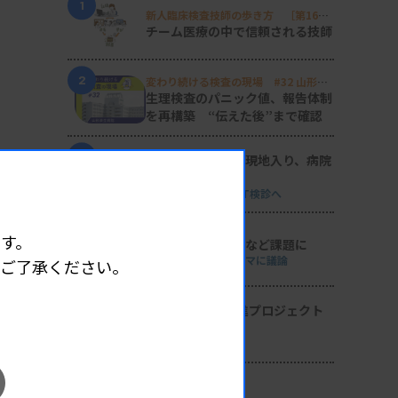
1
新人臨床検査技師の歩き方 ［第16
回］
チーム医療の中で信頼される技師
2
変わり続ける検査の現場 #32 山形済
生病院
生理検査のパニック値、報告体制
を再構築 “伝えた後”まで確認
3
日臨技リエゾンが現地入り、病院
検査室を視察
8月8・9両日にはDVT検診へ
4
す。
導入経費や高齢化など課題に
全医共、検査DXテーマに議論
めご了承ください。
5
2026年度学術推進プロジェクト
を決定
検査医学会