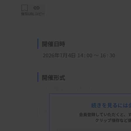
保存
URLコピー
開催日時
2026年7月4日 14 : 00 ～ 16 : 30
開催形式
現地開催＋LIVE配信
続きを見るには
会 場
会員登録していただくと、
クリップ保存など
キャンパスプラザ京都 第一会議室