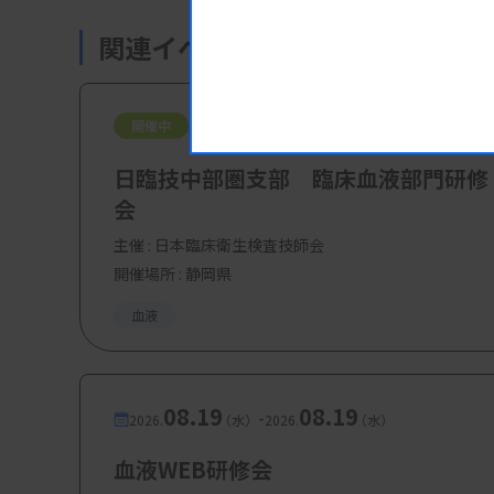
関連イベント・研修会
【参加費・定員など】
・参加費：会員 無料、非会員 3000円
08.08
08.09
-
開催中
2026.
（土）
2026.
（日）
・定 員：100名
日臨技中部圏支部 臨床血液部門研修
会
主催 :
日本臨床衛生検査技師会
開催場所 : 静岡県
血液
08.19
08.19
-
2026.
（水）
2026.
（水）
血液WEB研修会