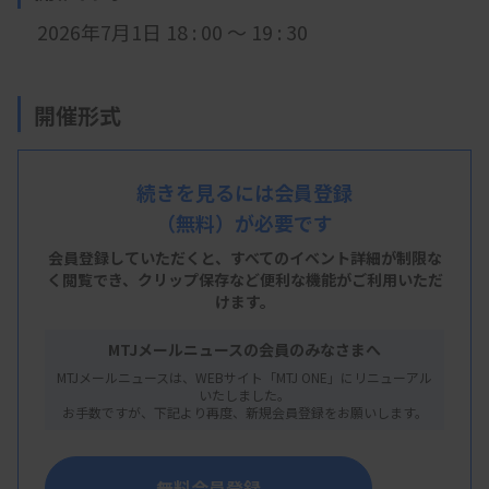
2026年7月1日 18 : 00 ～ 19 : 30
開催形式
現地開催＋LIVE配信
続きを見るには会員登録
（無料）が必要です
会 場
会員登録していただくと、すべてのイベント詳細が制限な
和歌山県立医科大学 臨床技能研修センター（高
く閲覧でき、
クリップ保存など便利な機能がご利用いただ
けます。
度医療人育成センター2階）
MTJメールニュースの会員のみなさまへ
和歌山市紀三井寺811番地1
MTJメールニュースは、WEBサイト「MTJ ONE」にリニューアル
いたしました。
お手数ですが、下記より再度、新規会員登録をお願いします。
主 催
和歌山県臨床検査技師会
無料会員登録