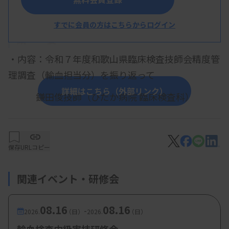
すでに会員の方はこちらからログイン
概 要
・内容：令和７年度和歌山県臨床検査技師会精度管
理調査（輸血担当分）を振り返って
詳細はこちら（外部リンク）
鎌田俊技師（ひだか病院 臨床検査科）
【参加費・定員など】
保存
URLコピー
・参加費：日臨技会員 500円、非会員 1000円
関連イベント・研修会
08.16
08.16
-
2026.
（日）
2026.
（日）