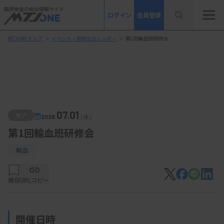
臨床検査の総合情報サイト
ログイン
会員登録
MTJONEトップ
＞
イベント・研修会カレンダー
＞
第1回輸血班研修会
07.01
終了
2026.
（水）
第1回輸血班研修会
輸血
保存
URLコピー
開催日時