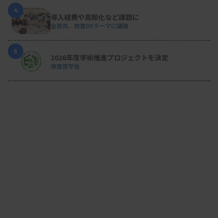
4
導入経費や高齢化など課題に
全医共、検査DXテーマに議論
5
2026年度学術推進プロジェクトを決定
検査医学会