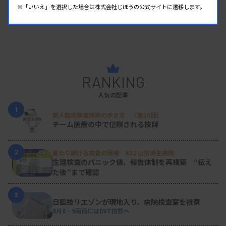
※「いいえ」を選択した場合は株式会社じほうの公式サイトに遷移します。
RANKING
人気の記事
1
新人臨床検査技師の歩き方 ［第16回］
チーム医療の中で信頼される技師
2
変わり続ける検査の現場 #32 山形済生病院
生理検査のパニック値、報告体制を再構築 “伝え
た後”まで確認
3
日臨技リエゾンが現地入り、病院検査室を視察
8月8・9両日にはDVT検診へ