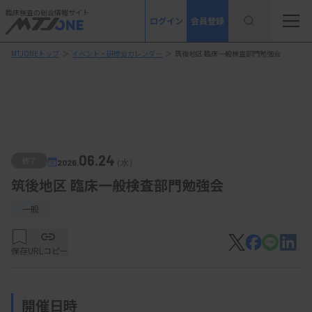
臨床検査の総合情報サイト
ログイン
会員登録
MTJONEトップ
＞
イベント・研修会カレンダー
＞
筑後地区 臨床一般検査部門勉強会
06.24
終了
2026.
（水）
筑後地区 臨床一般検査部門勉強会
一般
保存
URLコピー
開催日時