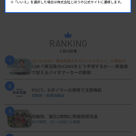
※「いいえ」を選択した場合は株式会社じほうの公式サイトに遷移します。
RANKING
人気の記事
1
Up to Date！ 臨床検査エキスパートレビュー # 輸血02
CAR-T療法後のICANSをどう予測するか——検査値
で捉えるバイオマーカーの動態
2
POCT、Dダイマーの使用で注意喚起
日臨技・振興協議会
3
日臨技、被災2病院に検査技師派遣
DVT検診、15～16日にも実施