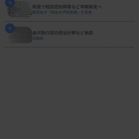
4
検査で軽度認知障害など早期発見へ
厚労省が「攻めの予防医療」を発表
5
長沢執行部の担当分野など承認
日臨技