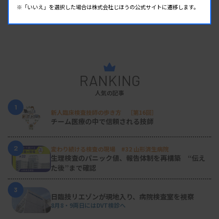
※「いいえ」を選択した場合は株式会社じほうの公式サイトに遷移します。
RANKING
人気の記事
1
新人臨床検査技師の歩き方 ［第16回］
チーム医療の中で信頼される技師
2
変わり続ける検査の現場 #32 山形済生病院
生理検査のパニック値、報告体制を再構築 “伝え
た後”まで確認
3
日臨技リエゾンが現地入り、病院検査室を視察
8月8・9両日にはDVT検診へ