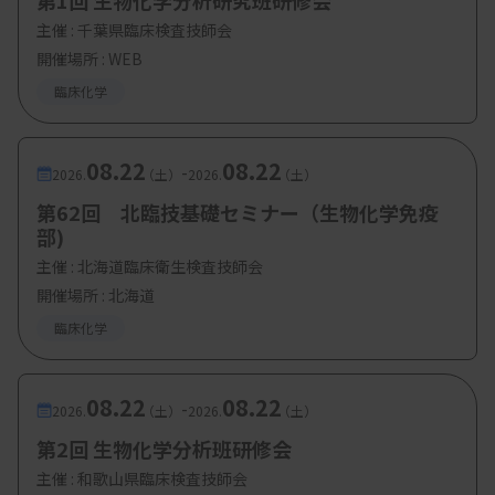
第1回 生物化学分析研究班研修会
主催 :
千葉県臨床検査技師会
開催場所 : WEB
【参加費・定員など】
臨床化学
・定 員：60名
・対 象：愛知県臨床検査技師会 会員
08.22
08.22
-
2026.
（土）
2026.
（土）
第62回 北臨技基礎セミナー（生物化学免疫
部)
主催 :
北海道臨床衛生検査技師会
開催場所 : 北海道
臨床化学
08.22
08.22
-
2026.
（土）
2026.
（土）
第2回 生物化学分析班研修会
主催 :
和歌山県臨床検査技師会