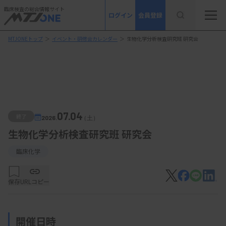
臨床検査の総合情報サイト
ログイン
会員登録
MTJONEトップ
＞
イベント・研修会カレンダー
＞
生物化学分析検査研究班 研究会
07.04
終了
2026.
（土）
生物化学分析検査研究班 研究会
臨床化学
保存
URLコピー
開催日時