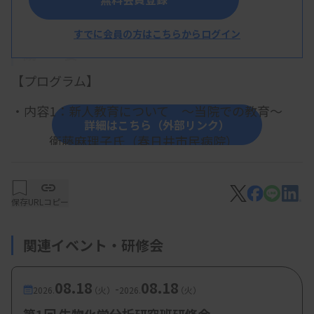
すでに会員の方はこちらからログイン
概 要
【プログラム】
・内容1：新人教育について 〜当院での教育〜
詳細はこちら（外部リンク）
衛藤麻理子氏（春日井市民病院）
・内容2：スキルアップを目指して ～資格と教育
～
保存
URLコピー
森部龍一氏（愛知医科大学病院）
関連イベント・研修会
・内容3：検体と精度管理の対応について 〜当院
での運用〜
08.18
08.18
-
2026.
（火）
2026.
（火）
藤田裕佳氏（株藤田医科大学病院）