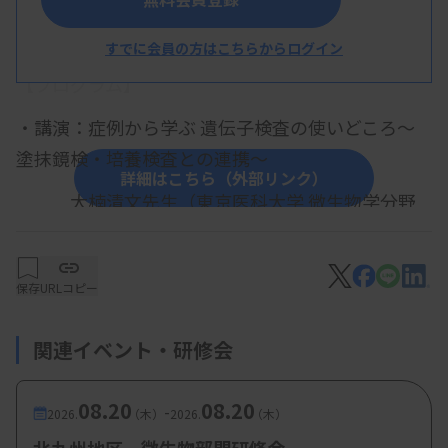
概 要
すでに会員の方はこちらからログイン
【プログラム】
・講演：症例から学ぶ 遺伝子検査の使いどころ～
塗抹鏡検・培養検査との連携～
詳細はこちら（外部リンク）
大楠清文先生（東京医科大学 微生物学分野
教授）
保存
URLコピー
【参加費・定員など】
関連イベント・研修会
・定 員：現地 20名、web 100名
08.20
08.20
-
2026.
（木）
2026.
（木）