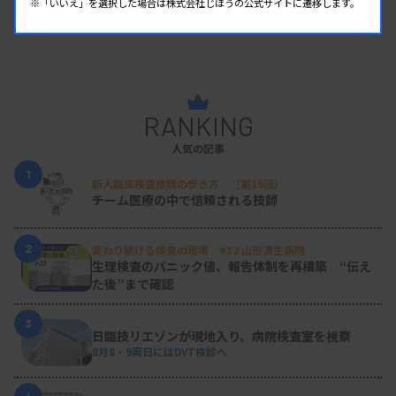
※「いいえ」を選択した場合は株式会社じほうの公式サイトに遷移します。
RANKING
人気の記事
1
新人臨床検査技師の歩き方 ［第16回］
チーム医療の中で信頼される技師
2
変わり続ける検査の現場 #32 山形済生病院
生理検査のパニック値、報告体制を再構築 “伝え
た後”まで確認
3
日臨技リエゾンが現地入り、病院検査室を視察
8月8・9両日にはDVT検診へ