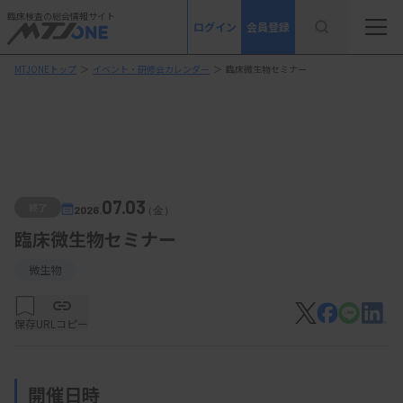
臨床検査の総合情報サイト
ログイン
会員登録
MTJONEトップ
＞
イベント・研修会カレンダー
＞
臨床微生物セミナー
07.03
終了
2026.
（金）
臨床微生物セミナー
微生物
保存
URLコピー
開催日時