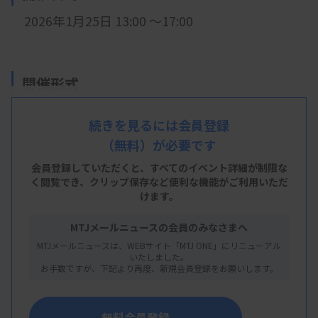
2026年1
月25日 13:00 ～17:00
開催形式
LIVE配信
続きを見るには会員登録
（無料）が必要です
会員登録していただくと、すべてのイベント詳細が制限な
主 催
く閲覧でき、
クリップ保存など便利な機能がご利用いただ
けます。
日本臨床衛生検査技師会
MTJメールニュースの会員のみなさまへ
MTJメールニュースは、WEBサイト「MTJ ONE」にリニューアル
いたしました。
概 要
お手数ですが、下記より再度、新規会員登録をお願いします。
【プログラム】
無料会員登録