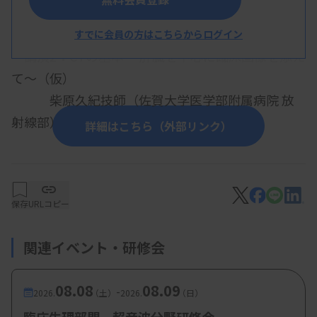
・講演1：腎動脈を含む腎臓の話（仮）
手嶋敏裕技師（済生会福岡病院）
すでに会員の方はこちらからログイン
・講演2：CTの基本 ～肝臓を中心に臨床画像を添え
て～（仮）
柴原久紀技師（佐賀大学医学部附属病院 放
射線部）
詳細はこちら（外部リンク）
・講演3：肝炎医療コーディネーターとして気づけ
た臨床検査技師の強み
松永滝平 技師（多久小城医療企業団 公立佐
保存
URLコピー
賀中央病院 検査科）
関連イベント・研修会
・講演4：肝疾患診療の変化とともに考える －肝臓
超音波の観察ポイント－
08.08
08.09
-
黒松亮子先生（久留米大学医学部内科学講座
2026.
（土）
2026.
（日）
消化器内科部門教授）