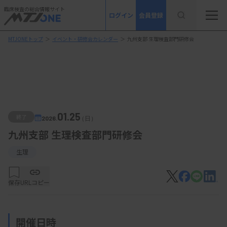
臨床検査の総合情報サイト
ログイン
会員登録
MTJONEトップ
＞
イベント・研修会カレンダー
＞
九州支部 生理検査部門研修会
01.25
終了
2026.
（日）
九州支部 生理検査部門研修会
生理
保存
URLコピー
開催日時