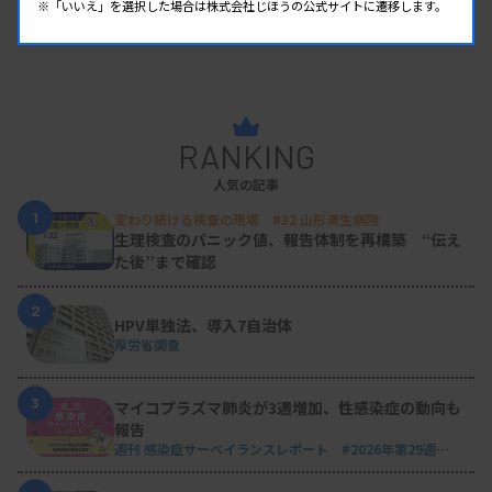
※「いいえ」を選択した場合は株式会社じほうの公式サイトに遷移します。
RANKING
人気の記事
1
変わり続ける検査の現場 #32 山形済生病院
生理検査のパニック値、報告体制を再構築 “伝え
た後”まで確認
2
HPV単独法、導入7自治体
厚労省調査
3
マイコプラズマ肺炎が3週増加、性感染症の動向も
報告
週刊 感染症サーベイランスレポート #2026年第29週
（2026.7.13 - 7.19）