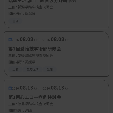
臨床生理部門 超音波分野研修会
主催 :
新潟県臨床検査技師会
開催場所 : 新潟県
【参加費・定員など】
生理
・参加費：会員 1000円、非会員 3000円
08.08
08.08
-
2026.
（土）
2026.
（土）
・定 員：
120 名
第1回愛臨技学術部研修会
主催 :
愛媛県臨床検査技師会
開催場所 : 愛媛県
血液
免疫血清
生理
08.13
08.13
-
2026.
（木）
2026.
（木）
第3回心エコー症例検討会
主催 :
徳島県臨床検査技師会
開催場所 : WEB