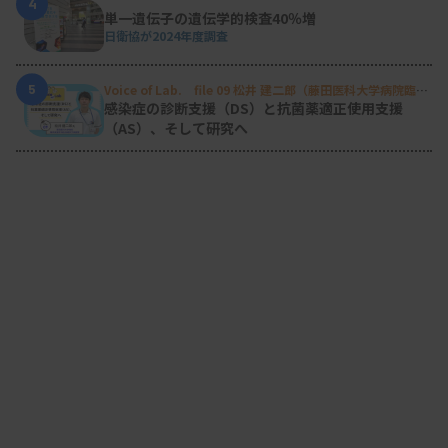
4
単一遺伝子の遺伝学的検査40％増
日衛協が2024年度調査
5
Voice of Lab. file 09 松井 建二郎（藤田医科大学病院臨床
検査部微生物遺伝子検査室
）
感染症の診断支援（DS）と抗菌薬適正使用支援
（AS）、そして研究へ