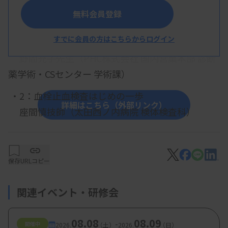
テーマ：「苦手克服！凝固検査」
無料会員登録
・1：クロスミキシング試験の基礎～測定方法や関
すでに会員の方はこちらからログイン
連する病態について～
野間充子先生（PHC株式会社 国内営業本部 診断
薬学術・CSセンター 学術課）
・2：血栓止血検査はじめの一歩
詳細はこちら（外部リンク）
座間慎技師（太田西ノ内病院 検体検査科）
・3：
当院で経験した後天性血友病について
遠藤武尊技師（福島県立医科大学附属病院）
保存
URLコピー
【参加費・定員など】
関連イベント・研修会
・対象：血液検査に関わるすべての方 （技師会会員
に限る）
08.08
08.09
-
開催中
2026.
（土）
2026.
（日）