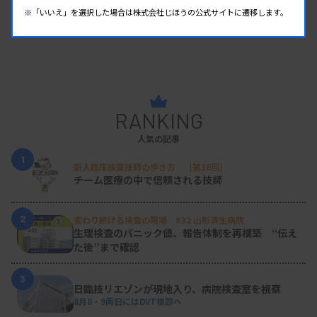
※「いいえ」を選択した場合は株式会社じほうの公式サイトに遷移します。
RANKING
人気の記事
1
新人臨床検査技師の歩き方 ［第16回］
チーム医療の中で信頼される技師
2
変わり続ける検査の現場 #32 山形済生病院
生理検査のパニック値、報告体制を再構築 “伝え
た後”まで確認
3
日臨技リエゾンが現地入り、病院検査室を視察
8月8・9両日にはDVT検診へ