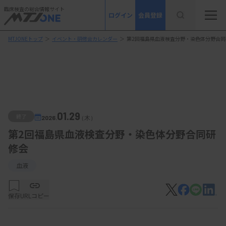
臨床検査の総合情報サイト
ログイン
会員登録
MTJONEトップ
＞
イベント・研修会カレンダー
＞
第2回福島県血液検査分野・染色体分野合同
01.29
終了
2026.
（木）
第2回福島県血液検査分野・染色体分野合同研
修会
血液
保存
URLコピー