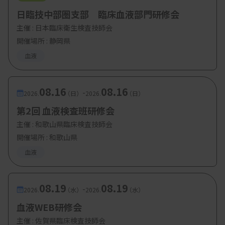
・参加費：無料
日臨技中部圏支部 臨床血液部門研修会
主催 :
日本臨床衛生検査技師会
開催場所 : 静岡県
血液
08.16
08.16
-
2026.
（日）
2026.
（日）
第2回 血液検査班研修会
主催 :
和歌山県臨床検査技師会
開催場所 : 和歌山県
血液
08.19
08.19
-
2026.
（水）
2026.
（水）
血液WEB研修会
主催 :
佐賀県臨床検査技師会