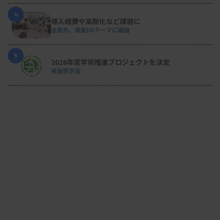
4
導入経費や高齢化など課題に
全医共、検査DXテーマに議論
5
2026年度学術推進プロジェクトを決定
検査医学会