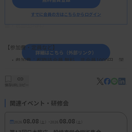
球体腎炎
すでに会員の方はこちらからログイン
湯村和子医師（東北医科薬科大学病院 腎
臓・高血圧内科）
【参加費・定員など】
詳細はこちら（外部リンク）
・参加費：都臨技会員 無料、非会員1000円、学
生会員 無料
保存
URLコピー
関連イベント・研修会
08.08
08.08
-
2026.
（土）
2026.
（土）