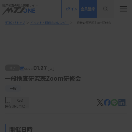
臨床検査の総合情報サイト
ログイン
会員登録
MTJONEトップ
＞
イベント・研修会カレンダー
＞
一般検査研究班Zoom研修会
01.27
終了
2026.
（火）
一般検査研究班Zoom研修会
一般
保存
URLコピー
開催日時