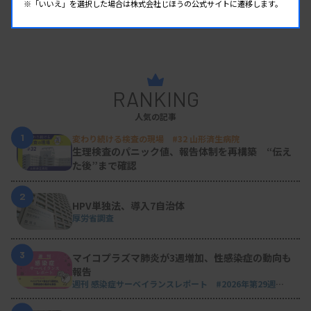
※「いいえ」を選択した場合は株式会社じほうの公式サイトに遷移します。
RANKING
人気の記事
1
変わり続ける検査の現場 #32 山形済生病院
生理検査のパニック値、報告体制を再構築 “伝え
た後”まで確認
2
HPV単独法、導入7自治体
厚労省調査
3
マイコプラズマ肺炎が3週増加、性感染症の動向も
報告
週刊 感染症サーベイランスレポート #2026年第29週
（2026.7.13 - 7.19）