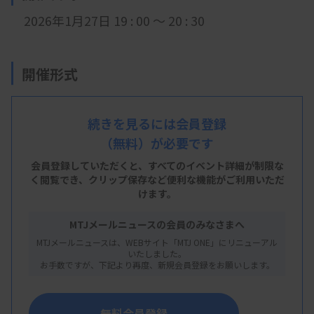
2026年1月27
日 19 : 00 ～ 20 : 30
開催形式
LIVE配信
続きを見るには会員登録
（無料）が必要です
主 催
会員登録していただくと、すべてのイベント詳細が制限な
く閲覧でき、
クリップ保存など便利な機能がご利用いただ
東京都臨床検査技師会
けます。
MTJメールニュースの会員のみなさまへ
MTJメールニュースは、WEBサイト「MTJ ONE」にリニューアル
概 要
いたしました。
お手数ですが、下記より再度、新規会員登録をお願いします。
【プログラム】
・講演：プロフェッショナルが解説 急速進行性糸
無料会員登録