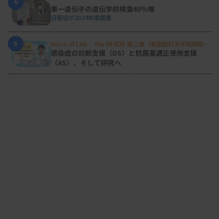
4
単一遺伝子の遺伝学的検査40％増
日衛協が2024年度調査
5
Voice of Lab. file 09 松井 建二郎（藤田医科大学病院臨床
検査部微生物遺伝子検査室
）
感染症の診断支援（DS）と抗菌薬適正使用支援
（AS）、そして研究へ