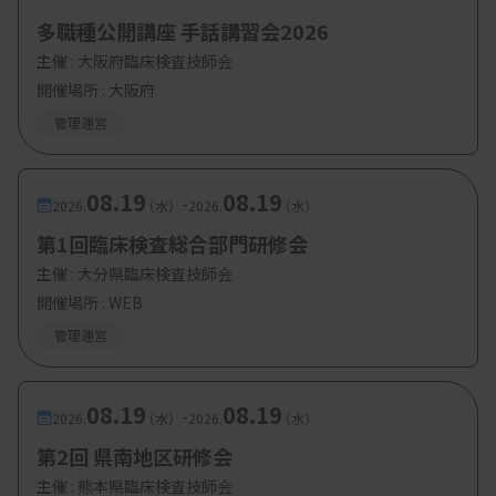
多職種公開講座 手話講習会2026
森口奈菜氏（日本医療政策機構）
主催 :
大阪府臨床検査技師会
・一般演題 3演題
開催場所 : 大阪府
管理運営
・大会長講演：認知症予防専門臨床検査検査技師の
活動と展望
08.19
08.19
-
2026.
（水）
2026.
（水）
松熊美千代氏（三井記念病院）
第1回臨床検査総合部門研修会
・シンポジウム：認知症予防を目指した専門士連携
主催 :
大分県臨床検査技師会
の可能性
開催場所 : WEB
管理運営
認知症予防専門医の立場から：稲葉敏氏（医
療法人社団穂光会いなば内科クリニック）
08.19
08.19
-
2026.
（水）
2026.
（水）
認知症予防専門士の立場から：糸藤友子氏
第2回 県南地区研修会
（株式会社NeU）
主催 :
熊本県臨床検査技師会