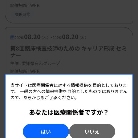
認知症予防ナースの立場から：高澤留美子氏
開催場所 : WEB
（日本の介護株式会社）
管理運営
認知症予防専門臨床検査技師の立場から：松
木美貴氏（文京学院大学）
08.20
08.20
-
2026.
（木）
2026.
（木）
第8回臨床検査技師のための キャリア形成 セミ
ナー
【参加費・定員など】
主催 :
愛知県有志グループ
開催場所 : WEB
・参加費：
医師 3000円、医師以外会員（日本認
管理運営
知症予防学会、日本認知症予防学会東京都支部）
当サイトは医療関係者に対する情報提供を目的としておりま
す。
一般の方への情報提供を目的としたものではありません
1000円、医師以外非会員 2000円、学生（大学院生
ので、あらかじめご了承ください。
を含む）1000円
あなたは医療関係者ですか？
はい
いいえ