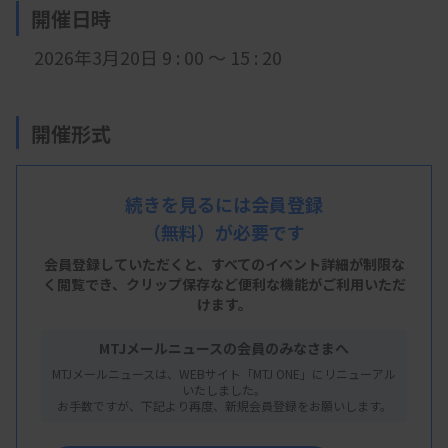
開催日時
2026年3月20日 9 : 00 ～ 15 : 20
開催形式
現地開催＋LIVE配信
続きを見るには会員登録
（無料）が必要です
会 場
会員登録していただくと、すべてのイベント詳細が制限な
東京慈恵会医科大学 西新橋キャンパス1号館講堂
く閲覧でき、
クリップ保存など便利な機能がご利用いただ
けます。
(3階)
MTJメールニュースの会員のみなさまへ
東京都港区西新橋3-25-8
MTJメールニュースは、WEBサイト「MTJ ONE」にリニューアル
いたしました。
お手数ですが、下記より再度、新規会員登録をお願いします。
主 催