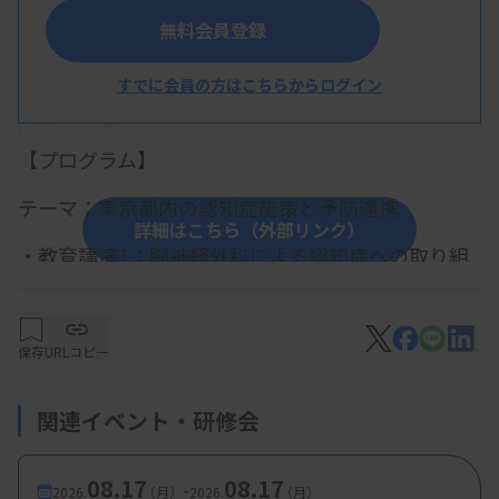
日本認知症予防学会東京都支部
無料会員登録
すでに会員の方はこちらからログイン
概 要
【プログラム】
テーマ：東京都内の認知症施策と予防連携
詳細はこちら（外部リンク）
・教育講演1：脳神経外科による認知症への取り組
み
～treatable dementiaの再考～
保存
URLコピー
菊池麻美氏（東京女子医科大学附属足立医療
センター）
関連イベント・研修会
・教育講演2：認知症基本法成立後の日本の認知症
08.17
08.17
政策と脳の健康への視座
-
2026.
（月）
2026.
（月）