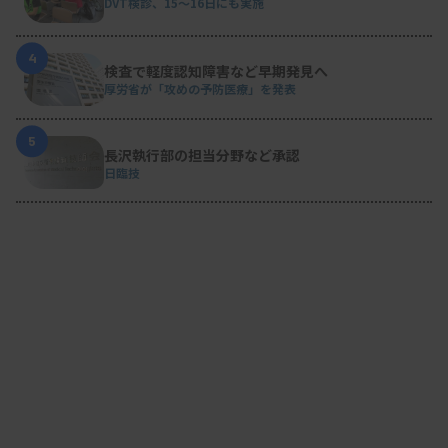
DVT検診、15～16日にも実施
4
検査で軽度認知障害など早期発見へ
厚労省が「攻めの予防医療」を発表
5
長沢執行部の担当分野など承認
日臨技