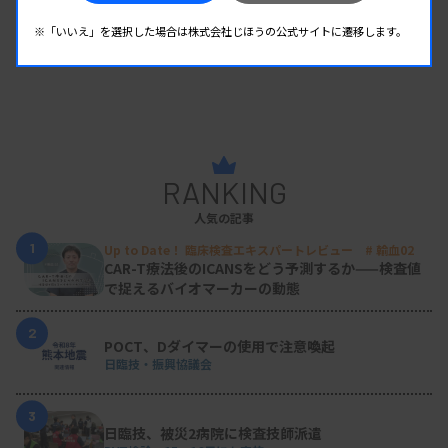
※「いいえ」を選択した場合は株式会社じほうの公式サイトに遷移します。
RANKING
人気の記事
1
Up to Date！ 臨床検査エキスパートレビュー # 輸血02
CAR-T療法後のICANSをどう予測するか——検査値
で捉えるバイオマーカーの動態
2
POCT、Dダイマーの使用で注意喚起
日臨技・振興協議会
3
日臨技、被災2病院に検査技師派遣