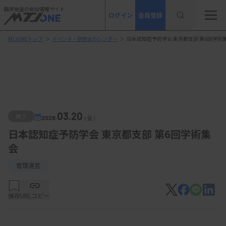
臨床検査の総合情報サイト
ログイン
会員登録
MTJONEトップ
＞
イベント・研修会カレンダー
＞
日本認知症予防学会 東京都支部 第6回学術
03.20
終了
2026.
（金）
日本認知症予防学会 東京都支部 第6回学術集
会
管理運営
保存
URLコピー