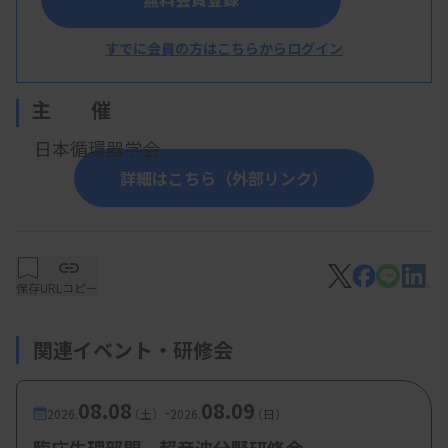
マリンメッセ福岡B館
すでに会員の方はこちらからログイン
福岡県福岡市博多区沖浜町2-1
主 催
日本循環器学会
詳細はこちら（外部リンク）
概 要
【プログラム】
保存
URLコピー
・テーマ：社会を拓く新循環器学 ～NEO-
関連イベント・研修会
CARDIOLOGY TO EXPLORE SOCIETY〜
・会 長：野出孝一氏（佐賀大学長）
08.08
08.09
-
2026.
（土）
2026.
（日）