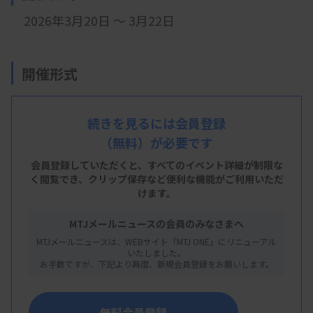
2026年3月20日 ～ 3月22日
開催形式
現地開催
続きを見るには会員登録
（無料）が必要です
会 場
会員登録していただくと、すべてのイベント詳細が制限な
福岡国際会議場
く閲覧でき、
クリップ保存など便利な機能がご利用いただ
けます。
福岡県福岡市博多区石城町2-1
MTJメールニュースの会員のみなさまへ
福岡サンパレス
MTJメールニュースは、WEBサイト「MTJ ONE」にリニューアル
いたしました。
福岡市博多区築港本町2-1
お手数ですが、下記より再度、新規会員登録をお願いします。
マリンメッセ福岡A館
福岡県福岡市博多区沖浜町7-1
無料会員登録