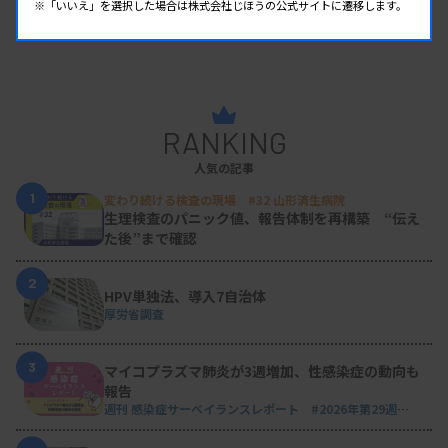
※「いいえ」を選択した場合は株式会社じほうの公式サイトに遷移します。
RANKING
人気の記事
1
変わり続ける検査の現場 #32 山形済生病院
生理検査のパニック値、報告体制を再構築 “伝え
た後”まで確認
2
HPV単独法、導入7自治体
厚労省調査
3
マイコプラズマ肺炎が3週増加、性感染症の動向も
報告
週刊 感染症サーベイランスレポート #2026年第29週
（2026.7.13 - 7.19）