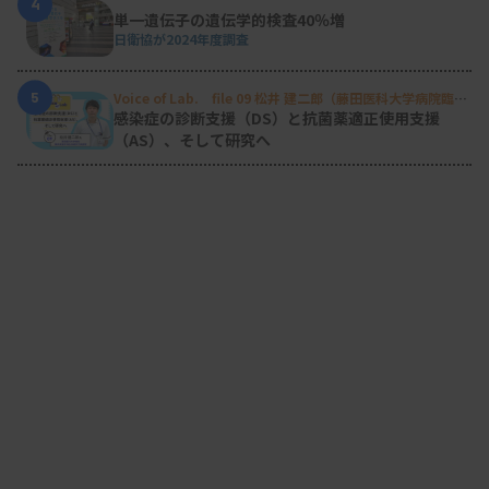
4
単一遺伝子の遺伝学的検査40％増
日衛協が2024年度調査
5
Voice of Lab. file 09 松井 建二郎（藤田医科大学病院臨床
検査部微生物遺伝子検査室
）
感染症の診断支援（DS）と抗菌薬適正使用支援
（AS）、そして研究へ