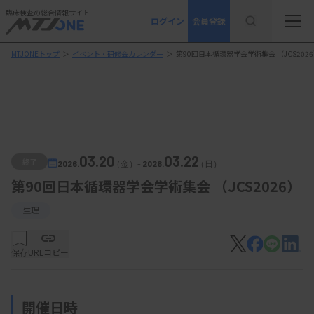
臨床検査の総合情報サイト
ログイン
会員登録
MTJONEトップ
＞
イベント・研修会カレンダー
＞
第90回日本循環器学会学術集会 （JCS202
03.20
03.22
終了
2026.
（金）
-
2026.
（日）
第90回日本循環器学会学術集会 （JCS2026）
生理
保存
URLコピー
開催日時