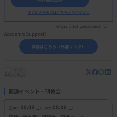
齋藤大輔先生（
オーソクリニカルダイアグノ
すでに会員の方はこちらからログイン
スティックス株式会社
Professional Education ＆
Academic Support）
詳細はこちら（外部リンク）
【参加費・定員など】
・参加費：青臨技会員 無料、非会員 6000円
保存
URLコピー
関連イベント・研修会
08.08
08.08
-
2026.
（土）
2026.
（土）