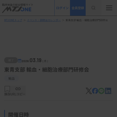
臨床検査の総合情報サイト
ログイン
会員登録
MTJONEトップ
＞
イベント・研修会カレンダー
＞
東青支部 輸血・細胞治療部門研修会
03.19
終了
2026.
（木）
東青支部 輸血・細胞治療部門研修会
輸血
保存
URLコピー
開催日時