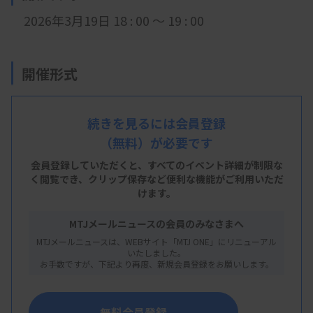
2026年3月19日 18 : 00 ～ 19 : 00
開催形式
LIVE配信
続きを見るには会員登録
（無料）が必要です
主 催
会員登録していただくと、すべてのイベント詳細が制限な
く閲覧でき、
クリップ保存など便利な機能がご利用いただ
青森県臨床検査技師会
けます。
MTJメールニュースの会員のみなさまへ
MTJメールニュースは、WEBサイト「MTJ ONE」にリニューアル
概 要
いたしました。
お手数ですが、下記より再度、新規会員登録をお願いします。
【プログラム】
・内容：不規則抗体検査と交差適合試験
無料会員登録