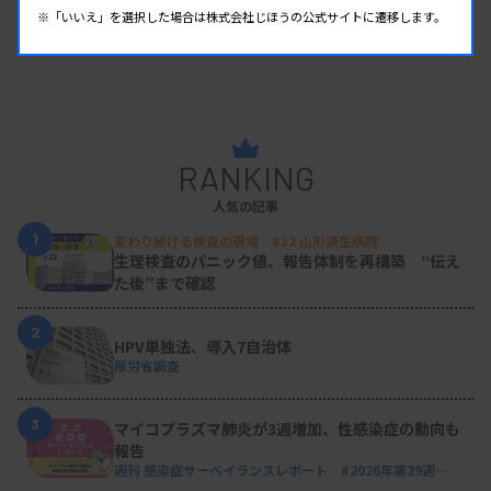
※「いいえ」を選択した場合は株式会社じほうの公式サイトに遷移します。
RANKING
人気の記事
1
変わり続ける検査の現場 #32 山形済生病院
生理検査のパニック値、報告体制を再構築 “伝え
た後”まで確認
2
HPV単独法、導入7自治体
厚労省調査
3
マイコプラズマ肺炎が3週増加、性感染症の動向も
報告
週刊 感染症サーベイランスレポート #2026年第29週
（2026.7.13 - 7.19）