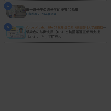
4
単一遺伝子の遺伝学的検査40％増
日衛協が2024年度調査
5
Voice of Lab. file 09 松井 建二郎（藤田医科大学病院臨床
検査部微生物遺伝子検査室
）
感染症の診断支援（DS）と抗菌薬適正使用支援
（AS）、そして研究へ