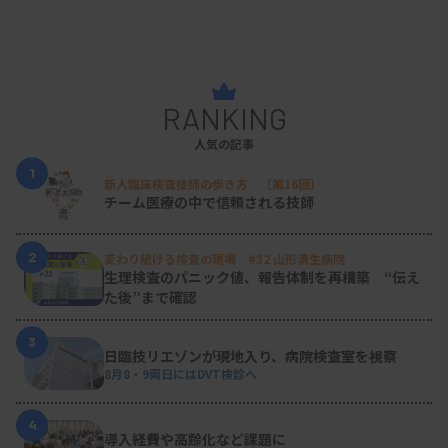
RANKING
人気の記事
1
新人臨床検査技師の歩き方 ［第16回］
チーム医療の中で信頼される技師
2
変わり続ける検査の現場 #32 山形済生病院
生理検査のパニック値、報告体制を再構築 “伝え
た後”まで確認
3
日臨技リエゾンが現地入り、病院検査室を視察
8月8・9両日にはDVT検診へ
4
導入経費や高齢化など課題に