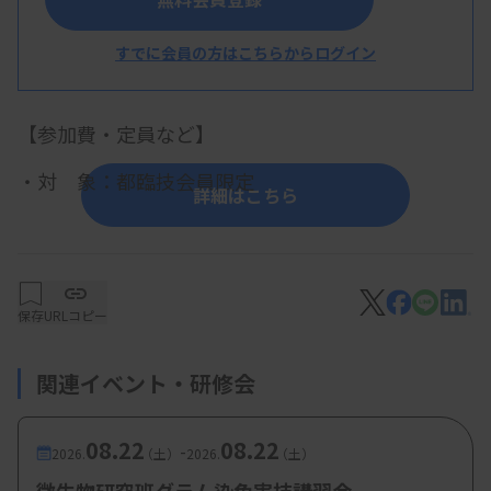
林裕之技師（KKR 立川病院）
すでに会員の方はこちらからログイン
【参加費・定員など】
・対 象：都臨技会員限定
詳細はこちら
保存
URLコピー
関連イベント・研修会
08.22
08.22
-
2026.
（土）
2026.
（土）