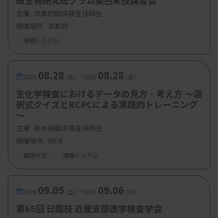
微生物研究班グラム染色実技講習会
主催 :
京都府臨床検査技師会
開催場所 : 京都府
情報システム
08.28
08.28
-
2026.
（金）
2026.
（金）
生化学検査におけるデータの見方・考え方 ～選
択式クイズとRCPCによる実践的トレーニング
～
主催 :
栃木県臨床検査技師会
開催場所 : WEB
臨床化学
情報システム
09.05
09.06
-
2026.
（土）
2026.
（日）
第65回 日臨技 近畿支部医学検査学会