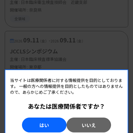
主催 :
日本臨床衛生検査技師会 近畿支部
開催場所 : 奈良県
全領域
09.11
09.11
-
2026.
（金）
2026.
（金）
JCCLSシンポジウム
主催 :
日本臨床検査標準協議会
開催場所 : 東京都
情報システム
当サイトは医療関係者に対する情報提供を目的としておりま
す。
一般の方への情報提供を目的としたものではありません
ので、あらかじめご了承ください。
あなたは医療関係者ですか？
はい
いいえ