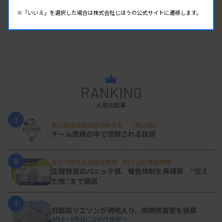
※「いいえ」を選択した場合は株式会社じほうの公式サイトに遷移します。
RANKING
人気の記事
1
新人臨床検査技師の歩き方 ［第16回］
チーム医療の中で信頼される技師
2
変わり続ける検査の現場 #32 山形済生病院
生理検査のパニック値、報告体制を再構築 “伝え
た後”まで確認
3
日臨技リエゾンが現地入り、病院検査室を視察
8月8・9両日にはDVT検診へ