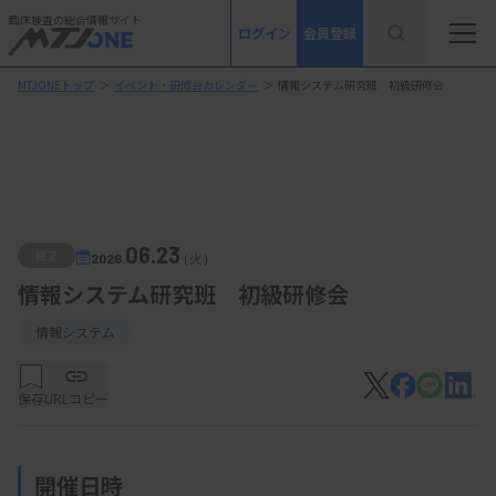
臨床検査の総合情報サイト
ログイン
会員登録
MTJONEトップ
＞
イベント・研修会カレンダー
＞
情報システム研究班 初級研修会
06.23
終了
2026.
（火）
情報システム研究班 初級研修会
情報システム
保存
URLコピー
開催日時