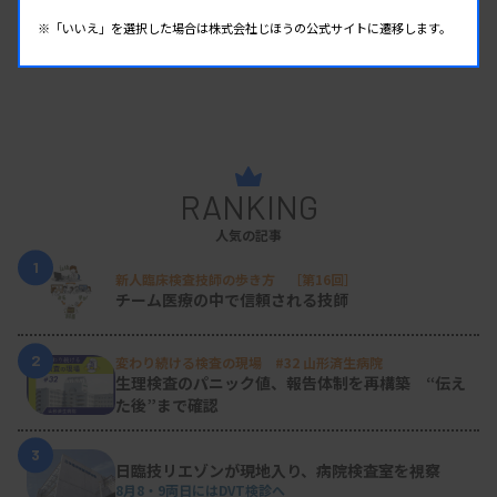
※「いいえ」を選択した場合は株式会社じほうの公式サイトに遷移します。
RANKING
人気の記事
1
新人臨床検査技師の歩き方 ［第16回］
チーム医療の中で信頼される技師
2
変わり続ける検査の現場 #32 山形済生病院
生理検査のパニック値、報告体制を再構築 “伝え
た後”まで確認
3
日臨技リエゾンが現地入り、病院検査室を視察
8月8・9両日にはDVT検診へ