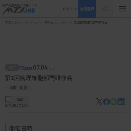
臨床検査の総合情報サイト
ログイン
会員登録
MTJONEトップ
＞
イベント・研修会カレンダー
＞
第1回病理細胞部門研修会
07.04
終了
2026.
（土）
第1回病理細胞部門研修会
病理・細胞
保存
URLコピー
開催日時