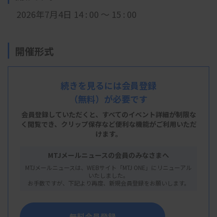
2026年7月4日 14 : 00 ～ 15 : 00
開催形式
LIVE配信
続きを見るには会員登録
（無料）が必要です
主 催
会員登録していただくと、すべてのイベント詳細が制限な
く閲覧でき、
クリップ保存など便利な機能がご利用いただ
滋賀県臨床検査技師会
けます。
MTJメールニュースの会員のみなさまへ
MTJメールニュースは、WEBサイト「MTJ ONE」にリニューアル
概 要
いたしました。
お手数ですが、下記より再度、新規会員登録をお願いします。
【プログラム】
・
内容：フローサイトメトリー解析、ここがポイン
無料会員登録