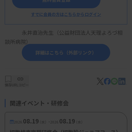
ト
すでに会員の方はこちらからログイン
～基礎から症例解析まで～
永井直治先生（公益財団法人天理よろづ相
談所病院）
詳細はこちら（外部リンク）
【参加費・定員など】
・会 費：無料
保存
URLコピー
・定 員：200名
関連イベント・研修会
・対 象：日臨技会員、滋臨技会員、滋臨技賛助
会員、学生
08.19
08.19
-
2026.
（水）
2026.
（水）