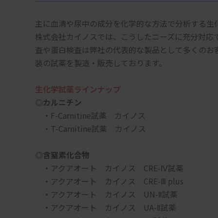
主に血清や尿中の成分を化学的な方法で分析する生
株式会社カイノスでは、こうしたニーズに充分対応
査や蛋白検査は弊社の代表的な製品として多くのお
装の試薬を製造・販売しております。
生化学試薬ラインナップ
◎カルニチン
　・F-Carnitine試薬　カイノス
　・T-Carnitine試薬　カイノス
◎含窒素化合物
　・アクアオート　カイノス　CRE-Ⅳ試薬
　・アクアオート　カイノス　CRE-Ⅲ plus
　・アクアオート　カイノス　UN-Ⅱ試薬
　・アクアオート　カイノス　UA-Ⅱ試薬