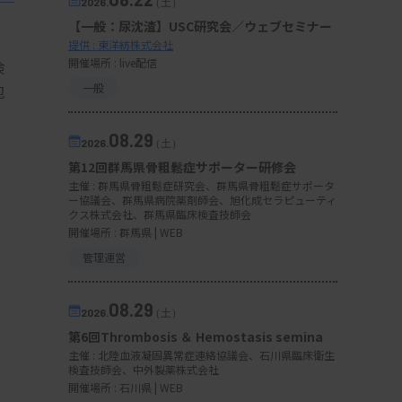
2026.
（土）
【一般：尿沈渣】USC研究会／ウェブセミナー
。
提供 : 東洋紡株式会社
開催場所 : live配信
検
一般
包
08.29
2026.
（土）
第12回群馬県骨粗鬆症サポーター研修会
主催 :
群馬県骨粗鬆症研究会、群馬県骨粗鬆症サポータ
ー協議会、群馬県病院薬剤師会、旭化成セラピューティ
クス株式会社、群馬県臨床検査技師会
開催場所 : 群馬県 | WEB
管理運営
08.29
2026.
（土）
第6回Thrombosis ＆ Hemostasis semina
主催 :
北陸血液凝固異常症連絡協議会、石川県臨床衛生
検査技師会、中外製薬株式会社
開催場所 : 石川県 | WEB