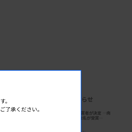
企業からのお知らせ
す。
めご了承ください。
第18回「サクラ病理技術賞」受賞者が決定 ―病
理技術の発展と伝承に貢献する2名が受賞―
2026.06.30 17:41