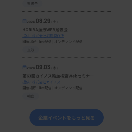
遺伝子
08.29
2026.
（土）
HORIBA血液WEB勉強会
提供 : 株式会社堀場製作所
開催場所 : live配信 | オンデマンド配信
血液
09.03
2026.
（木）
第63回カイノス輸血検査Webセミナー
提供 : 株式会社カイノス
開催場所 : live配信 | オンデマンド配信
輸血
企業イベントをもっと見る