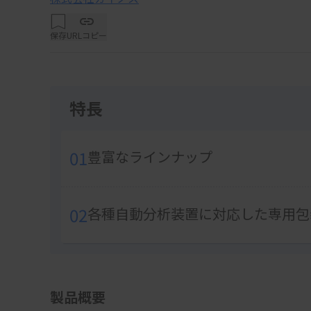
保存
URLコピー
特長
01
豊富なラインナップ
02
各種自動分析装置に対応した専用包
製品概要