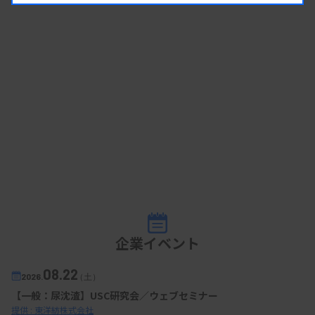
企業イベント
08.22
2026.
（土）
【一般：尿沈渣】USC研究会／ウェブセミナー
提供 : 東洋紡株式会社