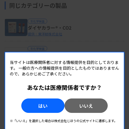
同じカテゴリーの製品
生化学検査
ダイヤカラー®・CO2
提供：東洋紡株式会社
生化学検査
カイノス 生化学試薬ラインナップ
提供：株式会社カイノス
当サイトは医療関係者に対する情報提供を目的としておりま
す。
一般の方への情報提供を目的としたものではありません
ので、あらかじめご了承ください。
生化学検査
免疫検査
カイノス コントロール・キャリブレーター
あなたは医療関係者ですか？
ラインナップ
提供：株式会社カイノス
はい
いいえ
同じカテゴリーの製品を全て見る
※「いいえ」を選択した場合は株式会社じほうの公式サイトに遷移します。