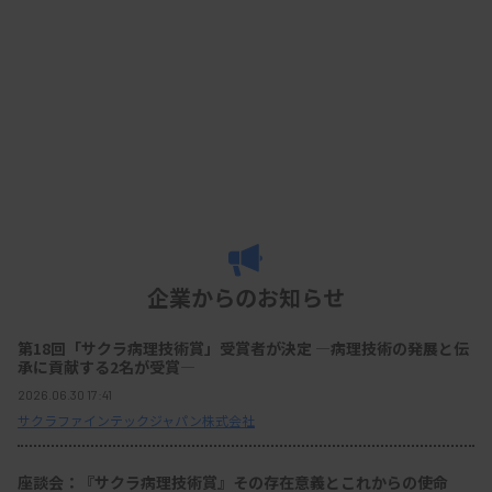
企業からのお知らせ
第18回「サクラ病理技術賞」受賞者が決定 ―病理技術の発展と伝
承に貢献する2名が受賞―
2026.06.30 17:41
サクラファインテックジャパン株式会社
座談会：『サクラ病理技術賞』その存在意義とこれからの使命