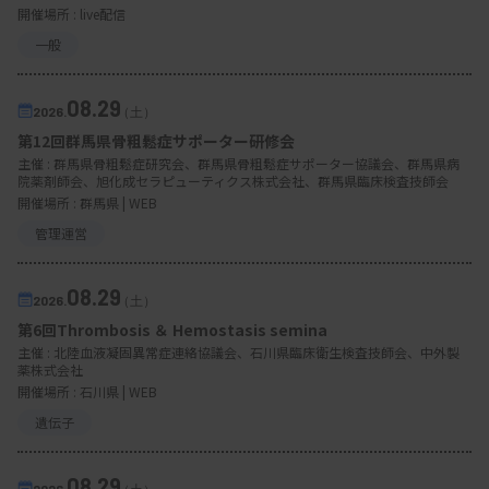
開催場所 : live配信
一般
08.29
2026.
（土）
第12回群馬県骨粗鬆症サポーター研修会
主催 :
群馬県骨粗鬆症研究会、群馬県骨粗鬆症サポーター協議会、群馬県病
院薬剤師会、旭化成セラピューティクス株式会社、群馬県臨床検査技師会
開催場所 : 群馬県 | WEB
管理運営
08.29
2026.
（土）
第6回Thrombosis ＆ Hemostasis semina
主催 :
北陸血液凝固異常症連絡協議会、石川県臨床衛生検査技師会、中外製
薬株式会社
開催場所 : 石川県 | WEB
遺伝子
08.29