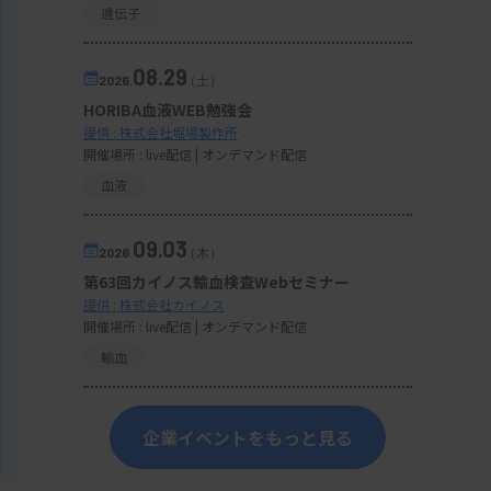
遺伝子
08.29
2026.
（土）
HORIBA血液WEB勉強会
提供 : 株式会社堀場製作所
開催場所 : live配信 | オンデマンド配信
血液
09.03
2026.
（木）
第63回カイノス輸血検査Webセミナー
提供 : 株式会社カイノス
開催場所 : live配信 | オンデマンド配信
輸血
企業イベントをもっと見る