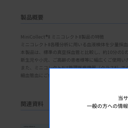
製品概要
MiniCollect®Ⅱ ミニコレクトⅡ製品の特徴
ミニコレクトⅡ各種分析に用いる血液検体を少量採
本製品は、標準の真空採血管と比較し、約10分の1
新生児や小児、ご高齢の患者様等に幅広くご使用い
また、ミニコレクトⅡは管理医療機器（クラスⅡ）
細血管血にご使用いただけます。
当
関連資料
一般の方への情報