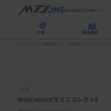
臨床検査の総合情報サイト
記事
製品検索
MTJONEトップ
＞
製品検索トップ
＞
株式会社グライナージャパン
＞
採血管
MiniCollect®Ⅱ ミニコレクトⅡ
株式会社グライナージャパン