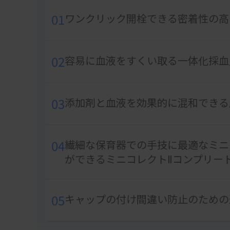
01
ワンクリック開栓できる密着性の高
02
容易に血液をすくい取る一体化採血
03
添加剤と血液を効果的に混和できる
04
繊細な保育器での手技に最適なミニ
ができるミニコレクトⅡコンプリー
05
キャップの付け間違い防止のための