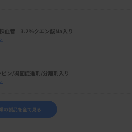
ト採血管 3.2%クエン酸Na入り
ン
ンビン/凝固促進剤/分離剤入り
ン
業の製品を全て見る