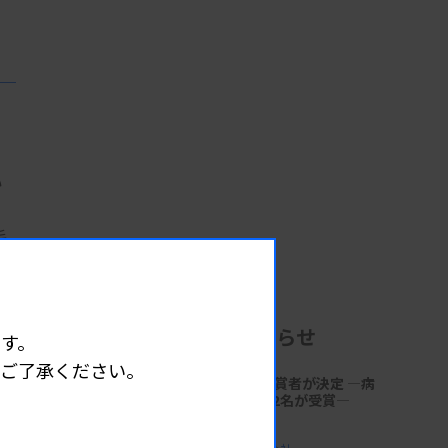
い
毛
企業からのお知らせ
す。
めご了承ください。
第18回「サクラ病理技術賞」受賞者が決定 ―病
理技術の発展と伝承に貢献する2名が受賞―
2026.06.30 17:41