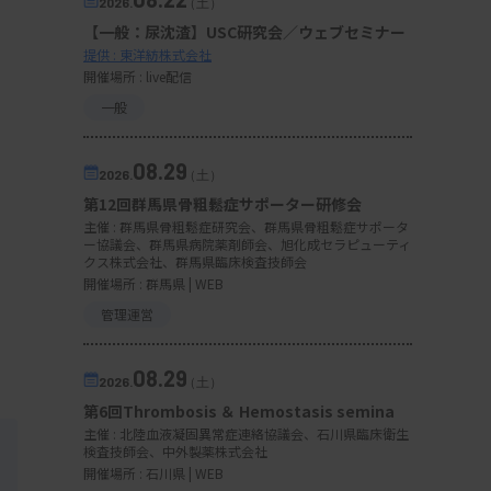
2026.
（土）
【一般：尿沈渣】USC研究会／ウェブセミナー
提供 : 東洋紡株式会社
開催場所 : live配信
一般
08.29
2026.
（土）
第12回群馬県骨粗鬆症サポーター研修会
主催 :
群馬県骨粗鬆症研究会、群馬県骨粗鬆症サポータ
ー協議会、群馬県病院薬剤師会、旭化成セラピューティ
クス株式会社、群馬県臨床検査技師会
開催場所 : 群馬県 | WEB
管理運営
08.29
2026.
（土）
第6回Thrombosis ＆ Hemostasis semina
主催 :
北陸血液凝固異常症連絡協議会、石川県臨床衛生
検査技師会、中外製薬株式会社
開催場所 : 石川県 | WEB