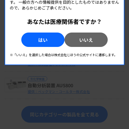
す。
一般の方への情報提供を目的としたものではありません
ので、あらかじめご了承ください。
生化学検査
あなたは医療関係者ですか？
電解質分析装置 STAX-6
提供：株式会社テクノメディカ
はい
いいえ
生化学検査
全自動pH／血液ガス分析装置 GASTAT-700
※「いいえ」を選択した場合は株式会社じほうの公式サイトに遷移します。
Model
提供：株式会社テクノメディカ
生化学検査
自動分析装置 AU5800
提供：ベックマン・コールター株式会社
同じカテゴリーの製品を全て見る