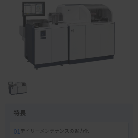
Item
1
of
1
特長
01
デイリーメンテナンスの省力化