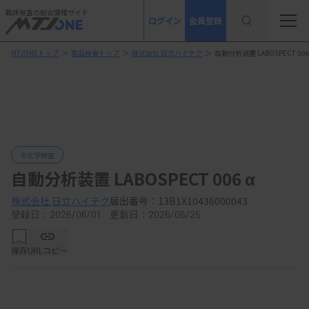
臨床検査の総合情報サイト
ログイン
会員登録
MTJONEトップ
＞
製品検索トップ
＞
株式会社 日立ハイテク
＞
自動分析装置 LABOSPECT 006
生化学検査
自動分析装置 LABOSPECT 006 α
株式会社 日立ハイテク
届出番号：13B1X10436000043
登録日：2026/06/01 更新日：2026/06/25
保存
URLコピー