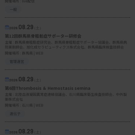
開催場所 : live配信
一般
08.29
2026.
（土）
第12回群馬県骨粗鬆症サポーター研修会
主催 :
群馬県骨粗鬆症研究会、群馬県骨粗鬆症サポーター協議会、群馬県病
院薬剤師会、旭化成セラピューティクス株式会社、群馬県臨床検査技師会
開催場所 : 群馬県 | WEB
管理運営
08.29
2026.
（土）
第6回Thrombosis ＆ Hemostasis semina
主催 :
北陸血液凝固異常症連絡協議会、石川県臨床衛生検査技師会、中外製
薬株式会社
開催場所 : 石川県 | WEB
遺伝子
08.29
2026.
（土）