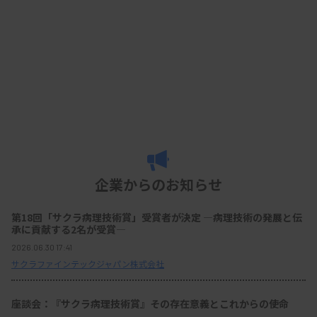
企業からのお知らせ
第18回「サクラ病理技術賞」受賞者が決定 ―病理技術の発展と伝
承に貢献する2名が受賞―
2026.06.30 17:41
サクラファインテックジャパン株式会社
座談会：『サクラ病理技術賞』その存在意義とこれからの使命