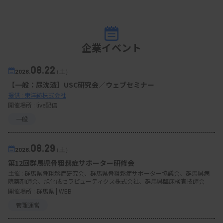
企業イベント
08.22
2026.
（土）
【一般：尿沈渣】USC研究会／ウェブセミナー
提供 : 東洋紡株式会社
開催場所 : live配信
一般
08.29
2026.
（土）
第12回群馬県骨粗鬆症サポーター研修会
主催 :
群馬県骨粗鬆症研究会、群馬県骨粗鬆症サポーター協議会、群馬県病
院薬剤師会、旭化成セラピューティクス株式会社、群馬県臨床検査技師会
開催場所 : 群馬県 | WEB
管理運営