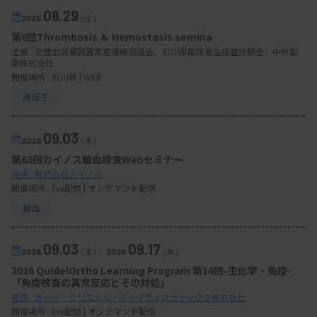
08.29
2026.
（土）
第6回Thrombosis ＆ Hemostasis semina
主催 :
北陸血液凝固異常症連絡協議会、石川県臨床衛生検査技師会、中外製
薬株式会社
開催場所 : 石川県 | WEB
遺伝子
09.03
2026.
（木）
第63回カイノス輸血検査Webセミナー
提供 : 株式会社カイノス
開催場所 : live配信 | オンデマンド配信
輸血
09.03
09.17
2026.
（木）
-
2026.
（木）
2026 QuidelOrtho Learning Program 第14回-生化学・免疫-
「免疫検査の異常反応とその対処」
提供 : オーソ・クリニカル・ダイアグノスティックス株式会社
開催場所 : live配信 | オンデマンド配信