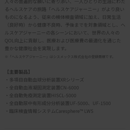
人々の普遍的な願いに寄り添い、一人ひとりの生涯にわた
るヘルスケアの旅路「ヘルスケアジャーニー」がより良い
ものになるよう、従来の検体検査領域に加え、日常生活
（良好時）から健康不良時、予後までを対象領域とし、ヘ
ルスケアジャーニーの各シーンにおいて、世界の人々の
QOL向上に貢献し、医療および医療費の最適化を通じた
豊かな健康社会を実現します。
※「ヘルスケアジャーニー」はシスメックス株式会社の登録商標です。
【主要製品】
・多項目自動血球分析装置XRシリーズ
・全自動血液凝固測定装置CN-6000
・全自動免疫測定装置HISCL-5000
・全自動尿中有形成分分析装置UF-5000、UF-1500
・臨床検査情報システムCaresphere™ LWS