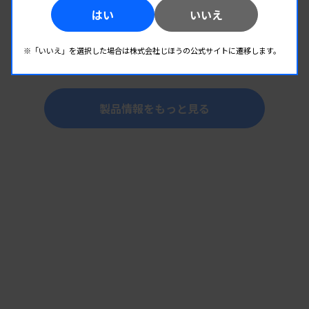
免疫検査
はい
いいえ
全自動マイクロプレートEIA分析装置 Evolisシス
テム
※「いいえ」を選択した場合は株式会社じほうの公式サイトに遷移します。
提供：バイオ・ラッド ラボラトリーズ株式会社
製品情報をもっと見る