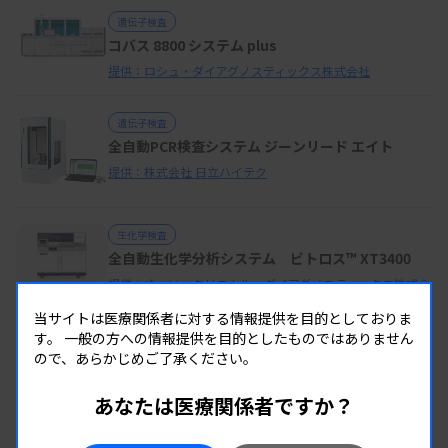
遺伝子検査
コバス 8800 システム plus
提供：ロシュ・ダイアグノスティックス株式会社
遺伝子検査
全自動PCR検査システム ジーンリード エイト
提供：株式会社 日立ハイテク
生化学検査
全自動生化学分析システム ビトロス™ XT3400
提供：オーソ・クリニカル・ダイアグノスティックス株式会
社
当サイトは医療関係者に対する情報提供を目的としておりま
す。
一般の方への情報提供を目的としたものではありません
免疫検査
ので、あらかじめご了承ください。
カイノス 免疫学試薬ラインナップ
あなたは医療関係者ですか？
提供：株式会社カイノス