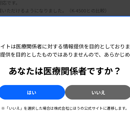
対応です。
いただけるようになりました。（K-4500との比較）
き、最大20本の連続測定が可能です。
でき、随時、検体の取り出し、追加が可能です。
サイトは医療関係者に対する情報提供を目的としておりま
提供を目的としたものではありませんので、あらかじ
あなたは医療関係者ですか？
この製品へのお問い合わせ
はい
いいえ
※「いいえ」を選択した場合は株式会社じほうの公式サイトに遷移します。