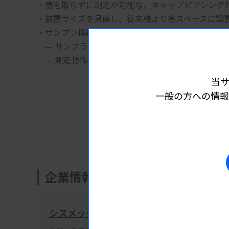
・蓋を取らずに測定が可能な、キャップピアシング
・装置サイズを見直し、従来機より省スペースに設置
・サンプラ機能で測定効率がアップします。
　— サンプラは2つの引き出しに各10検体セットで
　— 測定動作中ではない側のラックを引き出す事が
当
一般の方への情報
公式サイトで詳細情報を見る
企業情報
シスメックス株式会社