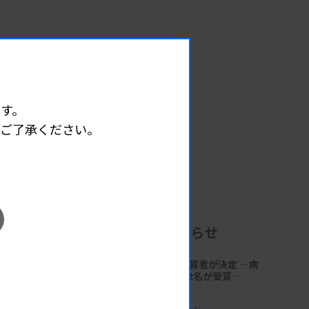
す。
めご了承ください。
企業からのお知らせ
第18回「サクラ病理技術賞」受賞者が決定 ―病
理技術の発展と伝承に貢献する2名が受賞―
2026.06.30 17:41