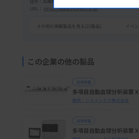
住所：兵庫県神戸市中央区脇浜海岸通1丁目5番1号
URL：
https://www.sysmex.co.jp/
その他の掲載製品を見る(21製品)
イベン
この企業の他の製品
血液検査
多項目自動血球分析装置 
提供：シスメックス株式会社
血液検査
多項目自動血球分析装置 X