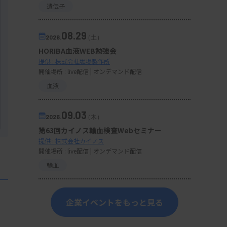
遺伝子
08.29
2026.
（土）
HORIBA血液WEB勉強会
提供 : 株式会社堀場製作所
開催場所 : live配信 | オンデマンド配信
血液
09.03
2026.
（木）
第63回カイノス輸血検査Webセミナー
提供 : 株式会社カイノス
開催場所 : live配信 | オンデマンド配信
輸血
企業イベントをもっと見る