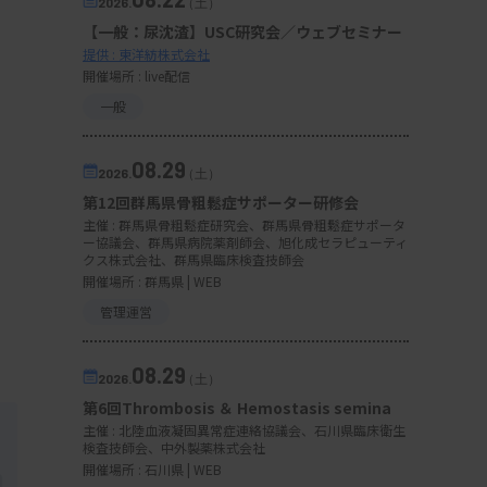
2026.
（土）
【一般：尿沈渣】USC研究会／ウェブセミナー
提供 : 東洋紡株式会社
開催場所 : live配信
一般
08.29
2026.
（土）
第12回群馬県骨粗鬆症サポーター研修会
主催 :
群馬県骨粗鬆症研究会、群馬県骨粗鬆症サポータ
ー協議会、群馬県病院薬剤師会、旭化成セラピューティ
クス株式会社、群馬県臨床検査技師会
開催場所 : 群馬県 | WEB
管理運営
08.29
2026.
（土）
第6回Thrombosis ＆ Hemostasis semina
主催 :
北陸血液凝固異常症連絡協議会、石川県臨床衛生
検査技師会、中外製薬株式会社
開催場所 : 石川県 | WEB