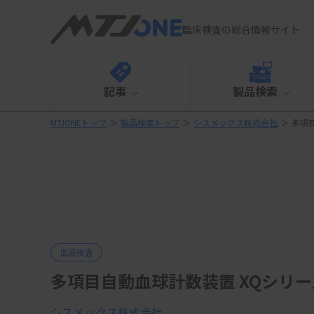
臨床検査の総合情報サイト
記事
製品検索
MTJONEトップ
＞
製品検索トップ
＞
シスメックス株式会社
＞
多項目
血液検査
多項目自動血球計数装置 XQシリーズ 
シスメックス株式会社