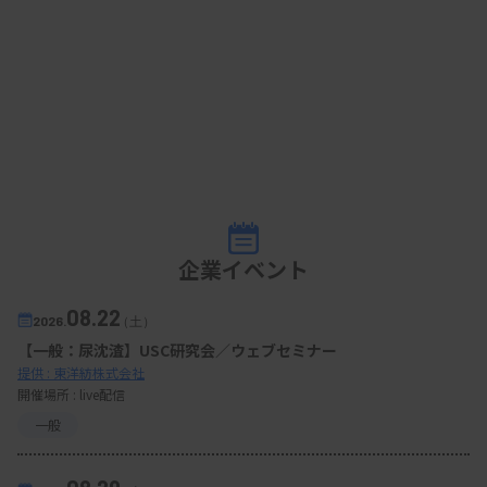
企業イベント
08.22
2026.
（土）
【一般：尿沈渣】USC研究会／ウェブセミナー
提供 : 東洋紡株式会社
開催場所 : live配信
一般