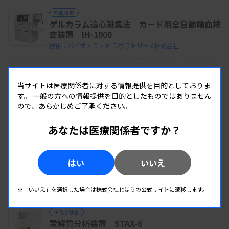
輸血検査
ゲルカラム遠心凝集法 カード用全自動輸血検
査装置 IH-1000
提供：バイオ・ラッド ラボラトリーズ株式会社
免疫検査
全自動マイクロプレートEIA分析装置 Evolis
当サイトは医療関係者に対する情報提供を目的としておりま
システム
す。
一般の方への情報提供を目的としたものではありません
提供：バイオ・ラッド ラボラトリーズ株式会社
ので、あらかじめご了承ください。
あなたは医療関係者ですか？
この企業の製品を全て見る
はい
いいえ
同じカテゴリーの製品
※「いいえ」を選択した場合は株式会社じほうの公式サイトに遷移します。
生化学検査
電解質分析装置 STAX-6