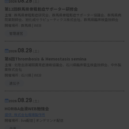
08.29
2026.
（土）
第12回群馬県骨粗鬆症サポーター研修会
主催 :
群馬県骨粗鬆症研究会、群馬県骨粗鬆症サポーター協議会、群馬県病
院薬剤師会、旭化成セラピューティクス株式会社、群馬県臨床検査技師会
開催場所 : 群馬県 | WEB
管理運営
08.29
2026.
（土）
第6回Thrombosis ＆ Hemostasis semina
主催 :
北陸血液凝固異常症連絡協議会、石川県臨床衛生検査技師会、中外製
薬株式会社
開催場所 : 石川県 | WEB
遺伝子
08.29
2026.
（土）
HORIBA血液WEB勉強会
提供 : 株式会社堀場製作所
開催場所 : live配信 | オンデマンド配信
血液