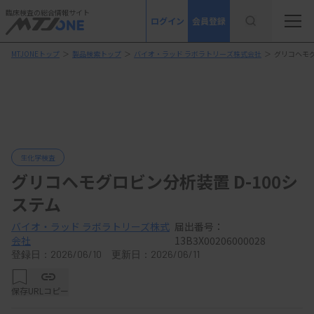
臨床検査の総合情報サイト
ログイン
会員登録
MTJONEトップ
＞
製品検索トップ
＞
バイオ・ラッド ラボラトリーズ株式会社
＞
グリコヘモグ
生化学検査
グリコヘモグロビン分析装置 D-100シ
ステム
バイオ・ラッド ラボラトリーズ株式
届出番号：
会社
13B3X00206000028
登録日：2026/06/10 更新日：2026/06/11
保存
URLコピー