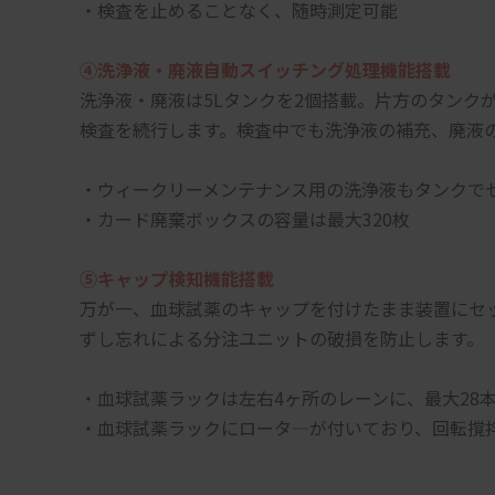
・検査を止めることなく、随時測定可能
④洗浄液・廃液自動スイッチング処理機能搭載
洗浄液・廃液は5Lタンクを2個搭載。片方のタンク
検査を続行します。検査中でも洗浄液の補充、廃液
・ウィークリーメンテナンス用の洗浄液もタンクで
・カード廃棄ボックスの容量は最大320枚
⑤キャップ検知機能搭載
万が一、血球試薬のキャップを付けたまま装置にセッ
ずし忘れによる分注ユニットの破損を防止します。
・血球試薬ラックは左右4ヶ所のレーンに、最大28
・血球試薬ラックにロータ―が付いており、回転撹