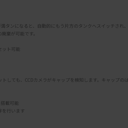
が満タンになると、自動的にもう片方のタンクへスイッチされ
の廃棄が可能です。
セット可能
トしても、CCDカメラがキャップを検知します。キャップの
本搭載可能
拌を行います