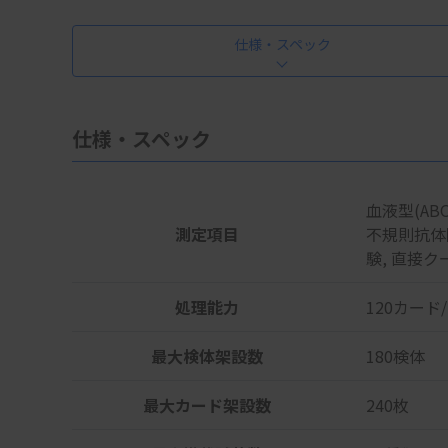
仕様・スペック
仕様・スペック
血液型(AB
測定項目
不規則抗体同
験, 直接
処理能力
120カード
最大検体架設数
180検体
最大カード架設数
240枚