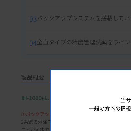
03
バックアップシステムを搭載してい
04
全血タイプの精度管理試薬をライン
製品概要
IH-1000は、バックアップ機構を兼ね備え
当
一般の方への情報
①バックアップシステム搭載
2系統の分注ユニット、3台の遠心機により、万が
ことが可能です。装置のダウンタイムを最小限に抑