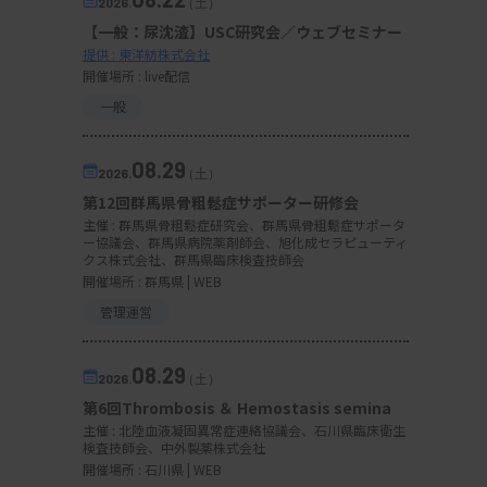
2026.
（土）
【一般：尿沈渣】USC研究会／ウェブセミナー
提供 : 東洋紡株式会社
開催場所 : live配信
一般
08.29
2026.
（土）
第12回群馬県骨粗鬆症サポーター研修会
主催 :
群馬県骨粗鬆症研究会、群馬県骨粗鬆症サポータ
ー協議会、群馬県病院薬剤師会、旭化成セラピューティ
クス株式会社、群馬県臨床検査技師会
開催場所 : 群馬県 | WEB
管理運営
08.29
2026.
（土）
第6回Thrombosis ＆ Hemostasis semina
主催 :
北陸血液凝固異常症連絡協議会、石川県臨床衛生
検査技師会、中外製薬株式会社
開催場所 : 石川県 | WEB