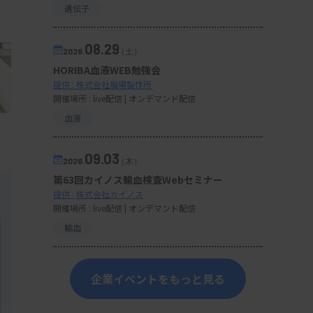
遺伝子
08.29
2026.
（土）
HORIBA血液WEB勉強会
提供 : 株式会社堀場製作所
開催場所 : live配信 | オンデマンド配信
血液
09.03
2026.
（木）
第63回カイノス輸血検査Webセミナー
提供 : 株式会社カイノス
開催場所 : live配信 | オンデマンド配信
輸血
企業イベントをもっと見る