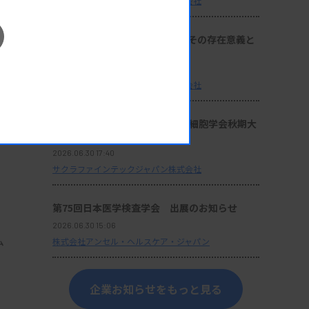
サクラファインテックジャパン株式会社
座談会：『サクラ病理技術賞』その存在意義と
これからの使命
2026.06.30 17:40
サクラファインテックジャパン株式会社
能
セミナー動画：第64回日本臨床細胞学会秋期大
会 ランチョンセミナー 10
2026.06.30 17:40
サクラファインテックジャパン株式会社
第75回日本医学検査学会 出展のお知らせ
2026.06.30 15:06
ム
株式会社アンセル・ヘルスケア・ジャパン
企業お知らせをもっと見る