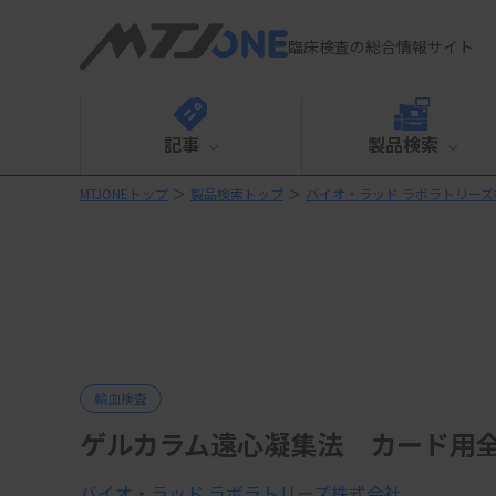
臨床検査の総合情報サイト
記事
製品検索
MTJONEトップ
＞
製品検索トップ
＞
バイオ・ラッド ラボラトリー
輸血検査
ゲルカラム遠心凝集法 カード用全自
バイオ・ラッド ラボラトリーズ株式会社