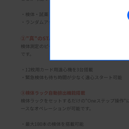
・検体・試薬・希釈液用プローブ2系統、カード輸送
・ランダムアクセス機能により、最速のアッセイプ
②"真"のSTAT機能搭載
検体測定のピーク時の余剰処理能力と緊急時の優先
です。
・12枚用カード用遠心機を3台搭載
・緊急検体も待ち時間が少なく遠心スタート可能
③検体ラック自動排出機能搭載
検体ラックをセットするだけの"Oneステップ操作
ースなオペレーションが可能です。
・最大180本の検体を搭載可能