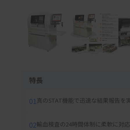
Item
1
of
5
特長
01
真のSTAT機能で迅速な結果報告を
02
輸血検査の24時間体制に柔軟に対