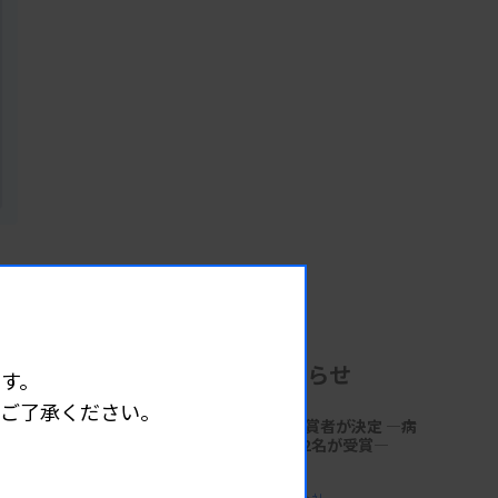
企業からのお知らせ
す。
めご了承ください。
第18回「サクラ病理技術賞」受賞者が決定 ―病
理技術の発展と伝承に貢献する2名が受賞―
る
2026.06.30 17:41