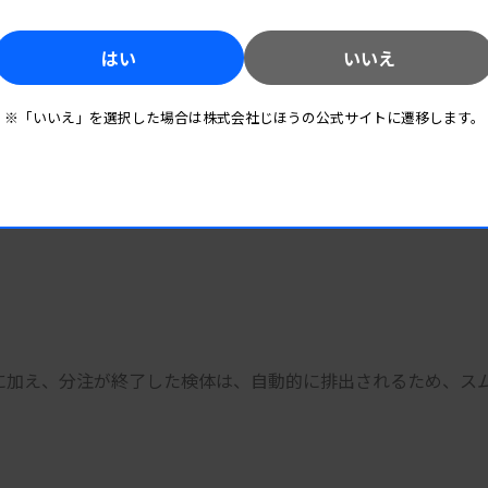
アーム1本内蔵
はい
いいえ
ロトコールを実現
※「いいえ」を選択した場合は株式会社じほうの公式サイトに遷移します。
測定機能により、緊急検体とルーチン検体の同時並行処理が可
"に加え、分注が終了した検体は、自動的に排出されるため、ス