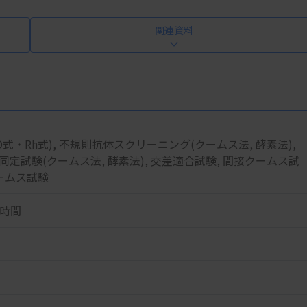
関連資料
O式・Rh式), 不規則抗体スクリーニング(クームス法, 酵素法),
定試験(クームス法, 酵素法), 交差適合試験, 間接クームス試
クームス試験
/時間