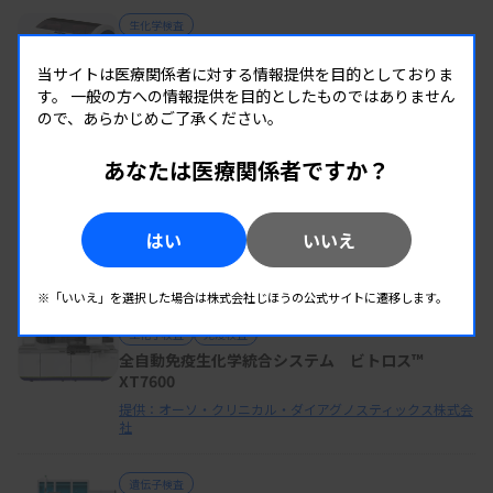
生化学検査
自動分析装置 3100
当サイトは医療関係者に対する情報提供を目的としておりま
提供：株式会社 日立ハイテク
す。
一般の方への情報提供を目的としたものではありません
ので、あらかじめご了承ください。
あなたは医療関係者ですか？
微生物検査
微生物用自動染色分析装置 Mycrium®
はい
いいえ
提供：株式会社GramEye
※「いいえ」を選択した場合は株式会社じほうの公式サイトに遷移します。
生化学検査
免疫検査
全自動免疫生化学統合システム ビトロス™
XT7600
提供：オーソ・クリニカル・ダイアグノスティックス株式会
社
遺伝子検査