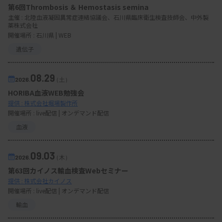
第6回Thrombosis ＆ Hemostasis semina
主催 :
北陸血液凝固異常症連絡協議会、石川県臨床衛生検査技師会、中外製
薬株式会社
開催場所 : 石川県 | WEB
遺伝子
08.29
2026.
（土）
HORIBA血液WEB勉強会
提供 : 株式会社堀場製作所
開催場所 : live配信 | オンデマンド配信
血液
09.03
2026.
（木）
第63回カイノス輸血検査Webセミナー
提供 : 株式会社カイノス
開催場所 : live配信 | オンデマンド配信
輸血