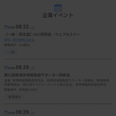
企業イベント
08.22
2026.
（土）
【一般：尿沈渣】USC研究会／ウェブセミナー
提供 : 東洋紡株式会社
開催場所 : live配信
一般
08.29
2026.
（土）
第12回群馬県骨粗鬆症サポーター研修会
主催 :
群馬県骨粗鬆症研究会、群馬県骨粗鬆症サポーター協議会、群馬県病
院薬剤師会、旭化成セラピューティクス株式会社、群馬県臨床検査技師会
開催場所 : 群馬県 | WEB
管理運営
08.29
2026.
（土）