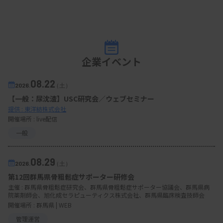
企業イベント
08.22
2026.
（土）
【一般：尿沈渣】USC研究会／ウェブセミナー
提供 : 東洋紡株式会社
開催場所 : live配信
一般
08.29
2026.
（土）
第12回群馬県骨粗鬆症サポーター研修会
主催 :
群馬県骨粗鬆症研究会、群馬県骨粗鬆症サポーター協議会、群馬県病
院薬剤師会、旭化成セラピューティクス株式会社、群馬県臨床検査技師会
開催場所 : 群馬県 | WEB
管理運営