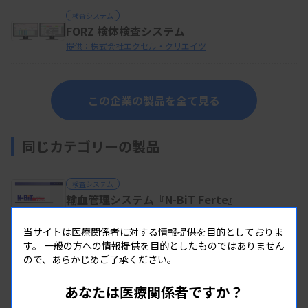
検査システム
FORZ 検体検査システム
提供：株式会社エクセル・クリエイツ
この企業の製品を全て見る
同じカテゴリーの製品
検査システム
輸血管理システム『N-BiT Ferte』
提供：株式会社エヌデーデー
当サイトは医療関係者に対する情報提供を目的としておりま
す。
一般の方への情報提供を目的としたものではありません
ので、あらかじめご了承ください。
検査システム
バイオリンク５
あなたは医療関係者ですか？
提供：ノートウェア株式会社