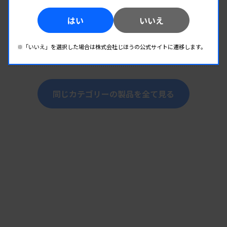
はい
いいえ
検査システム
POCT機器連携システム 『 eel up! 』
※「いいえ」を選択した場合は株式会社じほうの公式サイトに遷移します。
提供：メディカルシステム株式会社
同じカテゴリーの製品を全て見る