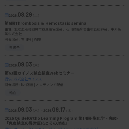
08.29
2026.
（土）
第6回Thrombosis ＆ Hemostasis semina
主催 :
北陸血液凝固異常症連絡協議会、石川県臨床衛生検査技師会、中外製
薬株式会社
開催場所 : 石川県 | WEB
遺伝子
09.03
2026.
（木）
第63回カイノス輸血検査Webセミナー
提供 : 株式会社カイノス
開催場所 : live配信 | オンデマンド配信
輸血
09.03
09.17
2026.
（木）
-
2026.
（木）
2026 QuidelOrtho Learning Program 第14回-生化学・免疫-
「免疫検査の異常反応とその対処」
提供 : オーソ・クリニカル・ダイアグノスティックス株式会社