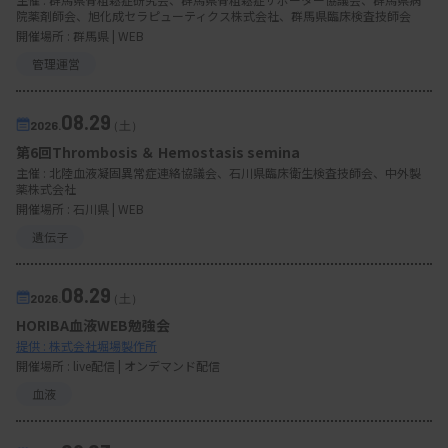
院薬剤師会、旭化成セラピューティクス株式会社、群馬県臨床検査技師会
開催場所 : 群馬県 | WEB
管理運営
08.29
2026.
（土）
第6回Thrombosis ＆ Hemostasis semina
主催 :
北陸血液凝固異常症連絡協議会、石川県臨床衛生検査技師会、中外製
薬株式会社
開催場所 : 石川県 | WEB
遺伝子
08.29
2026.
（土）
HORIBA血液WEB勉強会
提供 : 株式会社堀場製作所
開催場所 : live配信 | オンデマンド配信
血液