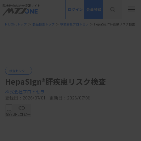
臨床検査の総合情報サイト
ログイン
会員登録
MTJONEトップ
＞
製品検索トップ
＞
株式会社プロトセラ
＞
HepaSign®肝疾患リスク検査
検査センター
HepaSign®肝疾患リスク検査
株式会社プロトセラ
登録日：2026/07/01 更新日：2026/07/06
保存
URLコピー