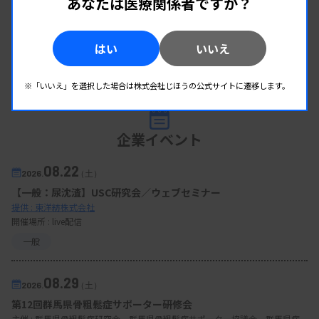
あなたは医療関係者ですか？
はい
いいえ
※「いいえ」を選択した場合は株式会社じほうの公式サイトに遷移します。
企業イベント
08.22
2026.
（土）
【一般：尿沈渣】USC研究会／ウェブセミナー
提供 : 東洋紡株式会社
開催場所 : live配信
一般
08.29
2026.
（土）
第12回群馬県骨粗鬆症サポーター研修会
主催 :
群馬県骨粗鬆症研究会、群馬県骨粗鬆症サポーター協議会、群馬県病