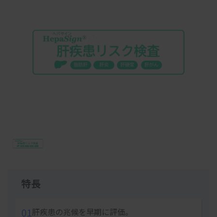
Item
1
of
1
特長
01
肝疾患の兆候を早期に評価。