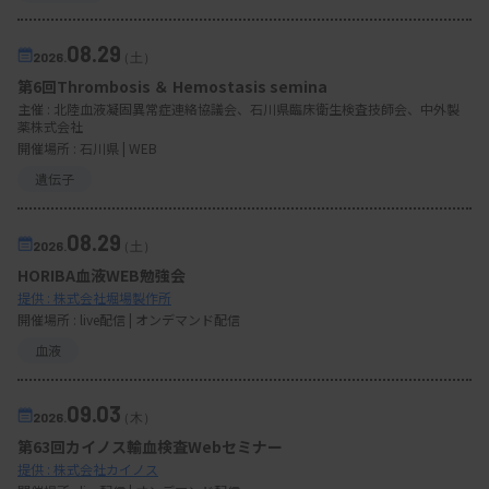
08.29
2026.
（土）
第6回Thrombosis ＆ Hemostasis semina
主催 :
北陸血液凝固異常症連絡協議会、石川県臨床衛生検査技師会、中外製
薬株式会社
開催場所 : 石川県 | WEB
遺伝子
08.29
2026.
（土）
HORIBA血液WEB勉強会
提供 : 株式会社堀場製作所
開催場所 : live配信 | オンデマンド配信
血液
09.03
2026.
（木）
第63回カイノス輸血検査Webセミナー
提供 : 株式会社カイノス