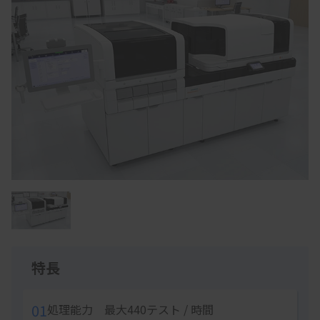
Item
1
of
1
特長
01
処理能力 最大440テスト / 時間