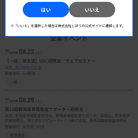
はい
いいえ
※「いいえ」を選択した場合は株式会社じほうの公式サイトに遷移します。
企業イベント
08.22
2026.
（土）
【一般：尿沈渣】USC研究会／ウェブセミナー
提供 : 東洋紡株式会社
開催場所 : live配信
一般
08.29
2026.
（土）
第12回群馬県骨粗鬆症サポーター研修会
主催 :
群馬県骨粗鬆症研究会、群馬県骨粗鬆症サポーター協議会、群馬県病
院薬剤師会、旭化成セラピューティクス株式会社、群馬県臨床検査技師会
開催場所 : 群馬県 | WEB
管理運営