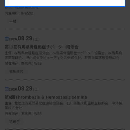
【一般：尿沈渣】USC研究会／ウェブセミナー
提供 : 東洋紡株式会社
開催場所 : live配信
一般
08.29
2026.
（土）
第12回群馬県骨粗鬆症サポーター研修会
主催 :
群馬県骨粗鬆症研究会、群馬県骨粗鬆症サポーター協議会、群馬県病
院薬剤師会、旭化成セラピューティクス株式会社、群馬県臨床検査技師会
開催場所 : 群馬県 | WEB
管理運営
08.29
2026.
（土）
第6回Thrombosis ＆ Hemostasis semina
主催 :
北陸血液凝固異常症連絡協議会、石川県臨床衛生検査技師会、中外製
薬株式会社
開催場所 : 石川県 | WEB
遺伝子