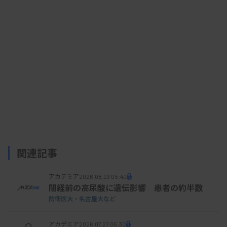
RAGEシグナルは炎症性シグナル伝達を促進し、肺
障害を悪化させる。RAGEシグナルは可溶性アイソ
フォーム（sRAGE）とRAGE SNP rs2070600により
調整されていることが知られている。
研究グループは、特発性肺線維症患者171人（ド
イツ人69人、日本人102人）を対象に、血清sRAGE
が急性増悪の発症に関与しているかを検討。患者全
体、人種別で、sRAGE値低値が急性増悪の発症率の
関連記事
上昇と有意に関連していることを示した。さらに、
アカデミア
2026.08.03 05:40
sRAGEとRAGE SNP rs2070600が急性増悪を予測す
閉経前の高尿酸に遺伝影響 患者の約半数
るバイオマーカーとして有用であることを示した。
防衛医大・名古屋大など
アカデミア
2026.07.27 05:30