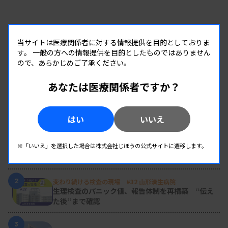
当サイトは医療関係者に対する情報提供を目的としておりま
す。
一般の方への情報提供を目的としたものではありません
ので、あらかじめご了承ください。
あなたは医療関係者ですか？
RANKING
はい
いいえ
人気の記事
1
新人臨床検査技師の歩き方 ［第16回］
※「いいえ」を選択した場合は株式会社じほうの公式サイトに遷移します。
チーム医療の中で信頼される技師
2
変わり続ける検査の現場 #32 山形済生病院
生理検査のパニック値、報告体制を再構築 “伝え
た後”まで確認
3