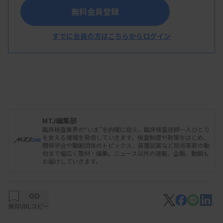
無料会員登録
すでに会員の方はこちらからログイン
広島大学は11月21日、同大学病院呼吸器内科の
北台英里佳氏らの研究グループが、Ⅰ型肺胞上皮細
胞に生理的に高発現する膜受容体RAGEに注目した
MTJ編集部
臨床検査業界の“いま”を的確に捉え、臨床検査技師一人ひとり
研究で、特発性肺線維症の急性増悪に関するバイオ
を支える情報を発信していきます。検査制度や政策をはじめ、
関係学会や職能団体のトピックス、装置試薬など技術革新の動
マーカーを発見したと発表した。
向まで幅広く取材・編集。ニュース以外の連載、企画、動画も
お届けしていきます。
特発性肺線維症は、肺の線維化を生じる原因不明
の疾患。その死因の40％程度が急性増悪と言われて
保存
URLコピー
いる。RAGEは肺に高発現する膜受容体で、過剰な