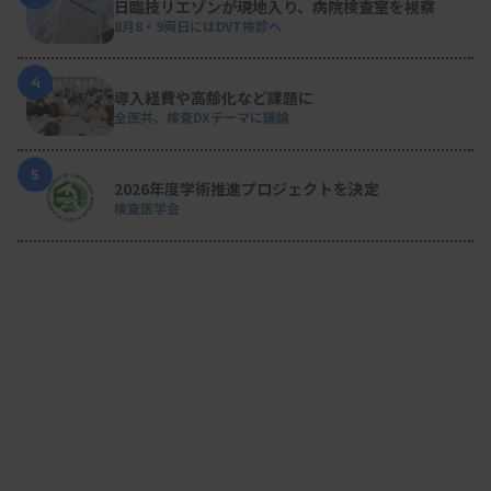
日臨技リエゾンが現地入り、病院検査室を視察
8月8・9両日にはDVT検診へ
4
導入経費や高齢化など課題に
全医共、検査DXテーマに議論
5
2026年度学術推進プロジェクトを決定
検査医学会