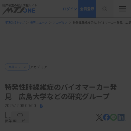
臨床検査の総合情報サイト
ログイン
会員登録
MTJONEトップ
＞
業界ニュース
＞
アカデミア
＞
特発性肺線維症のバイオマーカー発見 広
アカデミア
業界ニュース
特発性肺線維症のバイオマーカー発
見 広島大学などの研究グループ
2024.12.09 00:00
保存
URLコピー