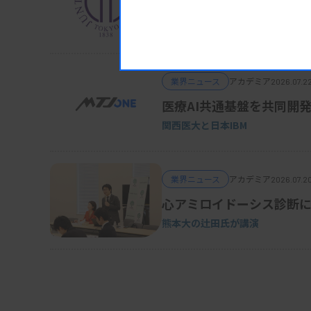
機械的かゆみ過敏と血清T
順天堂大学
資料はこちら
業界ニュース
アカデミア
2026.07.2
医療AI共通基盤を共同開
関西医大と日本IBM
業界ニュース
アカデミア
2026.07.2
心アミロイドーシス診断に
熊本大の辻田氏が講演