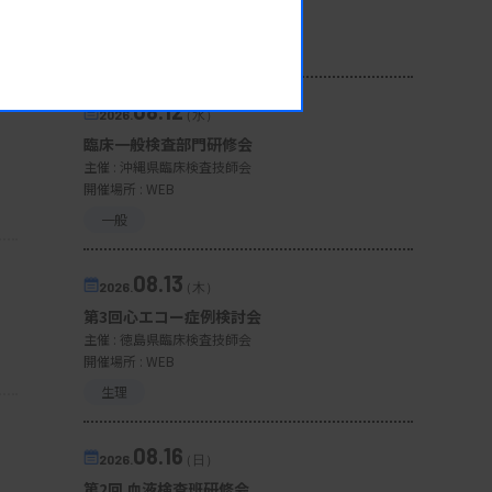
開催場所 : 広島県
管理運営
08.12
2026.
（水）
臨床一般検査部門研修会
主催 :
沖縄県臨床検査技師会
開催場所 : WEB
一般
08.13
2026.
（木）
第3回心エコー症例検討会
主催 :
徳島県臨床検査技師会
開催場所 : WEB
生理
08.16
2026.
（日）
第2回 血液検査班研修会