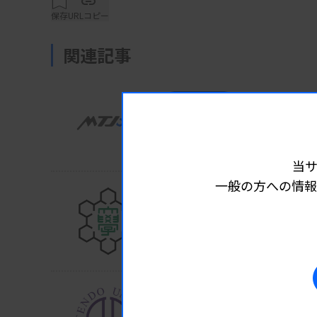
保存
URLコピー
研究グループは、悪性腫瘍が増殖する際、栄
目。膠芽腫患者の腫瘍組織について、アミノ酸
関連記事
瘍組織や尿中のD-Asn濃度を検討した。その結
比べて有意に高い結果となった。
業界ニュース
アカデミア
2026.08.0
閉経前の高尿酸に遺伝影
防衛医大・名古屋大など
一方で、膠芽腫患者では尿中のD-Asn濃度
当
88％、特異度92％）。膠芽腫患者で腫瘍を摘出
一般の方への情報
者と同程度まで上昇したことも確認できたと
業界ニュース
アカデミア
2026.07.27
た場合、ヒトと同じように尿中D-Asn濃度が
飲酒にsdLDL-C高値が関
新潟大が健診データ解析
研究成果は、8月20日（米国東海岸標準時間）、国際学
Communications」（オンライン版）に掲載
業界ニュース
アカデミア
2026.07.24