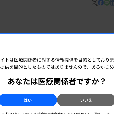
養素としてアミノ酸を利用することに着
をD-型とL-型に分離する解析法を使い、腫
果、腫瘍組織のD-Asn濃度は非腫瘍細胞と
3 05:40
響 患者の約半数
は健常者に比べて有意に低かった（感度
サイトは医療関係者に対する情報提供を目的としておりま
した場合、低下していたD-Asn濃度は健常
提供を目的としたものではありませんので、あらかじ
いう。また、マウスの脳内に膠芽腫を移植し
 05:30
低下していた。
あなたは医療関係者ですか？
連
術誌「Acta Neuropathologica
はい
いいえ
された。
 05:30
※「いいえ」を選択した場合は株式会社じほうの公式サイトに遷移します。