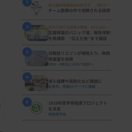
1
新人臨床検査技師の歩き方 ［第16
回］
チーム医療の中で信頼される技師
2
変わり続ける検査の現場 #32 山形済
生病院
生理検査のパニック値、報告体制
を再構築 “伝えた後”まで確認
3
日臨技リエゾンが現地入り、病院
検査室を視察
8月8・9両日にはDVT検診へ
4
導入経費や高齢化など課題に
全医共、検査DXテーマに議論
5
2026年度学術推進プロジェクト
能
を決定
検査医学会