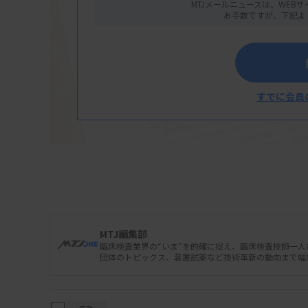
MTJメールニュースは、WEBサ
お手数ですが、下記よ
すでに会員
金沢大学附属病院検査部の中出祐介副臨床検
脳神経外科学の木下雅史講師らの研究グループ
MTJ編集部
臨床検査業界の“いま”を的確に捉え、臨床検査技師一
（D-Asn）の濃度が健常者に比べて有意に低下
団体のトピックス、装置試薬など技術革新の動向まで幅
芽腫のバイオマーカーになる可能性があると