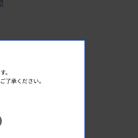
す。
めご了承ください。
EVENT
イベント情報
08.09
2026.
（日）
東部地区 広島県精度管理報告会
主催 :
広島県臨床検査技師会