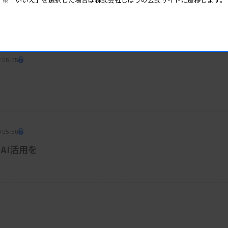
ARC値が相関
2 06:05
発
0 05:50
AI活用を