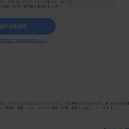
イト「MTJ ONE」にリニューアルいたしました。
り再度、新規会員登録をお願いします。
無料会員登録
の方はこちらからログイン
査技師長、同大学医薬保健研究域医学系・
は、膠芽腫患者で尿中のD-アスパラギン
人ひとりを支える情報を発信していきます。検査制度や政策をはじめ、関係学会や職
していることを明らかにした。D-Asnが膠
広く取材・編集。ニュース以外の連載、企画、動画もお届けしていきます。
している。