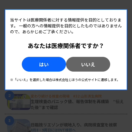
当サイトは医療関係者に対する情報提供を目的としておりま
す。
一般の方への情報提供を目的としたものではありません
ので、あらかじめご了承ください。
あなたは医療関係者ですか？
RANKING
人気の記事
はい
いいえ
1
新人臨床検査技師の歩き方 ［第16回］
チーム医療の中で信頼される技師
※「いいえ」を選択した場合は株式会社じほうの公式サイトに遷移します。
2
変わり続ける検査の現場 #32 山形済生病院
生理検査のパニック値、報告体制を再構築 “伝え
た後”まで確認
3
日臨技リエゾンが現地入り、病院検査室を視察
8月8・9両日にはDVT検診へ