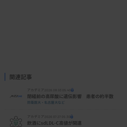
2群の症例データを使った検証の結果、真の値と予
測値の一致率である正解率は82.3％、診断能の評価
指標となるAUC（曲線下面積）は0.84で、線維化ス
テージによる発症予測能（精度78.2％、AUC0.81）
と同等な成績だった。
研究成果は米国肝臓学会誌（オンライン版）に掲載
された。
関連記事
資料はこちら
アカデミア
2026.08.03 05:40
閉経前の高尿酸に遺伝影響 患者の約半数
防衛医大・名古屋大など
アカデミア
2026.07.27 05:30
飲酒にsdLDL-C高値が関連