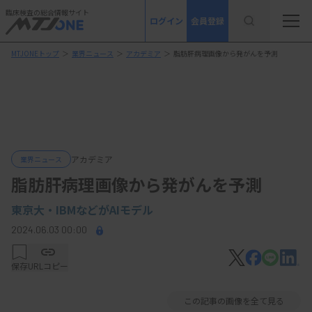
臨床検査の総合情報サイト
ログイン
会員登録
MTJONEトップ
＞
業界ニュース
＞
アカデミア
＞
脂肪肝病理画像から発がんを予測
アカデミア
業界ニュース
脂肪肝病理画像から発がんを予測
東京大・IBMなどがAIモデル
2024.06.03 00:00
保存
URLコピー
この記事の画像を全て見る