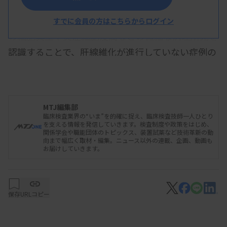
理画像を基に、肝がん発症リスクを予測する人工知
能（AI）モデルを開発したと発表した。非がん組織
すでに会員の方はこちらからログイン
の細胞異型や炎症細胞浸潤などの微細な病理所見を
認識することで、肝線維化が進行していない症例の
肝がん発症予測を可能にした。
同大のほか9施設が参加した脂肪性肝疾患のレジス
トリ研究で登録された約2400人の症例データを活
MTJ編集部
臨床検査業界の“いま”を的確に捉え、臨床検査技師一人ひとり
用した。肝生検後7年以内に肝がんを発症した発が
を支える情報を発信していきます。検査制度や政策をはじめ、
関係学会や職能団体のトピックス、装置試薬など技術革新の動
ん群（46人）と、7年以上肝がんを発症しなかった
向まで幅広く取材・編集。ニュース以外の連載、企画、動画も
お届けしていきます。
非発がん群（639人）を抽出。同時に、肝生検の実
施施設と時期をマッチングさせた58症例のデジタル
病理画像から2万8000枚の細分化した画像を生成し
保存
URLコピー
て深層学習を行い、発症リスクを推定するAIモデル
を構築した。