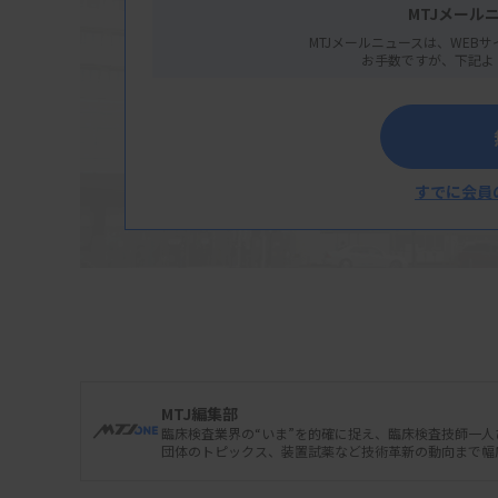
MTJメール
MTJメールニュースは、WEBサ
お手数ですが、下記よ
すでに会員
MTJ編集部
臨床検査業界の“いま”を的確に捉え、臨床検査技師一
団体のトピックス、装置試薬など技術革新の動向まで幅
国立がん研究センター東病院消化管内科の設