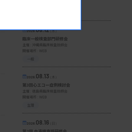
開催場所 : 広島県
管理運営
08.12
2026.
（水）
臨床一般検査部門研修会
主催 :
沖縄県臨床検査技師会
開催場所 : WEB
一般
08.13
2026.
（木）
第3回心エコー症例検討会
主催 :
徳島県臨床検査技師会
開催場所 : WEB
生理
08.16
2026.
（日）
第2回 血液検査班研修会