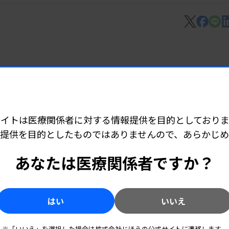
出した血中循環腫瘍DNA（ctDNA）で、
がん患者の特定が可能になるとの研究成果を
FR抗体薬の効果に差がある可能性が指摘さ
の高い患者集団を高精度に特定できることが
3 05:40
響 患者の約半数
サイトは医療関係者に対する情報提供を目的としておりま
抗体薬あるいは抗EGFR抗体薬を組み合わせて
提供を目的としたものではありませんので、あらかじ
前向きランダム化比較試験に参加した患者
と治療効果の関連を検討するバイオマーカー研
あなたは医療関係者ですか？
 05:30
連
はい
いいえ
あるいは右側という原発巣の占拠部位にか
※「いいえ」を選択した場合は株式会社じほうの公式サイトに遷移します。