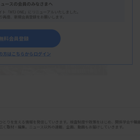
ニュースの会員のみなさまへ
イト「MTJ ONE」にリニューアルいたしました。
り再度、新規会員登録をお願いします。
無料会員登録
の方はこちらからログイン
人ひとりを支える情報を発信していきます。検査制度や政策をはじめ、関係学会や職
広く取材・編集。ニュース以外の連載、企画、動画もお届けしていきます。
楽紘平科長、災害医療センター臨床研究部