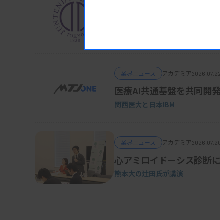
かわらず、抗EGFR抗体薬の有効性が良好な結
業界ニュース
アカデミア
2026.07.24
機械的かゆみ過敏と血清T
順天堂大学
一方で、遺伝子異常を認めた群では、抗EGFR
で同程度かやや劣る結果だった。
業界ニュース
アカデミア
2026.07.2
医療AI共通基盤を共同開
関西医大と日本IBM
研究成果は2月12日に科学誌「Nature Medi
業界ニュース
アカデミア
2026.07.2
心アミロイドーシス診断に
資料はこちら
熊本大の辻田氏が講演