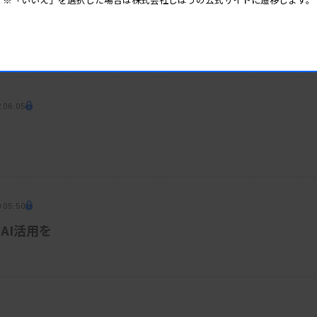
果を示した。
 05:30
ARC値が相関
抗体薬の有効性は抗VEGF抗体薬との比較
2 06:05
発
cine」に掲載された。
0 05:50
AI活用を