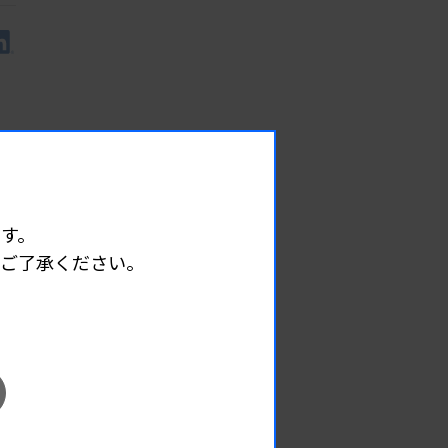
す。
めご了承ください。
EVENT
イベント情報
08.09
2026.
（日）
東部地区 広島県精度管理報告会
主催 :
広島県臨床検査技師会