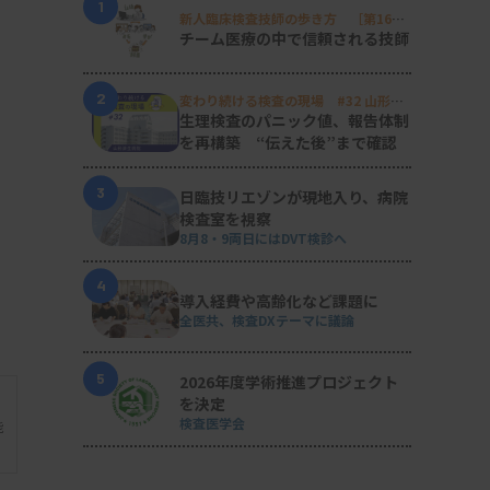
1
新人臨床検査技師の歩き方 ［第16
回］
チーム医療の中で信頼される技師
2
変わり続ける検査の現場 #32 山形済
生病院
生理検査のパニック値、報告体制
を再構築 “伝えた後”まで確認
3
日臨技リエゾンが現地入り、病院
検査室を視察
8月8・9両日にはDVT検診へ
4
導入経費や高齢化など課題に
全医共、検査DXテーマに議論
5
2026年度学術推進プロジェクト
を決定
検査医学会
能