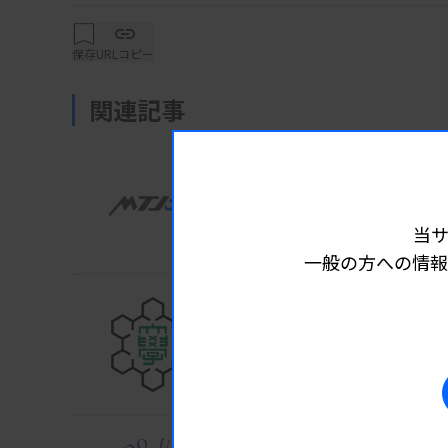
の植竹宏之部長らの研究グループは、血液から抽
抗EGFR抗体薬が有効となるRAS野生型大腸
保存
URLコピー
まとめた。大腸がんでは原発巣の違いで抗EG
関連記事
れてきたが、血液検体のctDNAでより有効性
示唆されたという。
業界ニュース
アカデミア
2026.08.0
閉経前の高尿酸に遺伝影
当
防衛医大・名古屋大など
同研究グループは、mFOLFOX6に抗VEGF
一般の方への情報
投与した2群間での有効性、安全性を検討した
の血液検体からctDNAを解析、遺伝子異常
業界ニュース
アカデミア
2026.07.27
究を実施した。
飲酒にsdLDL-C高値が関
新潟大が健診データ解析
遺伝子異常を認めない集団では、大腸の左側