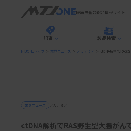
臨床検査の総合情報サイト
記事
製品検索
MTJONEトップ
＞
業界ニュース
＞
アカデミア
＞
ctDNA解析でR
業界ニュース
アカデミア
ctDNA解析でRAS野生型大腸が