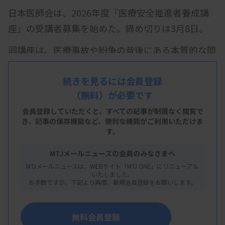
日本医師会は、2026年度「医療安全推進者養成講
座」の受講者募集を始めた。締め切りは3月8日。
同講座は、医療事故や紛争の背後にある本質的な問
題にアプローチできる人材を育成・養成するのが目
的。4月からの1年間、学習専用サイトに月1回のペ
続きを見るには会員登録
（無料）が必要です
ースで掲載されるテキストと演習問題を中心とした
eラーニング形式の通信制講座を受講する。対象
会員登録していただくと、すべての記事が制限なく閲覧で
き、
記事の保存機能など、便利な機能がご利用いただけま
は、医療機関や福祉関連施設の職員、都道府県医師
す。
会、郡市区医師会の事務局職員ら。
MTJメールニュースの会員のみなさまへ
予定する教育カリキュラムは、「医療安全対策概
MTJメールニュースは、WEBサイト「MTJ ONE」にリニューアル
いたしました。
論」「事故防止職場環境論」など。要件を満たした
お手数ですが、下記より再度、新規会員登録をお願いします。
受講者には、日医会長名の修了証を発行する。
定員1000人。年間受講料（税込み）は日医会員が3
無料会員登録