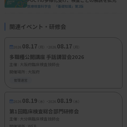
POCTの多様化受け、検査ごとの解説を拡充
医療検査科学会 「基礎知識」第2版
関連イベント・研修会
08.17
08.17
-
2026.
（月）
2026.
（月）
多職種公開講座 手話講習会2026
主催 :
大阪府臨床検査技師会
開催場所 : 大阪府
管理運営
08.19
08.19
-
2026.
（水）
2026.
（水）
第1回臨床検査総合部門研修会
主催 :
大分県臨床検査技師会
開催場所 : WEB