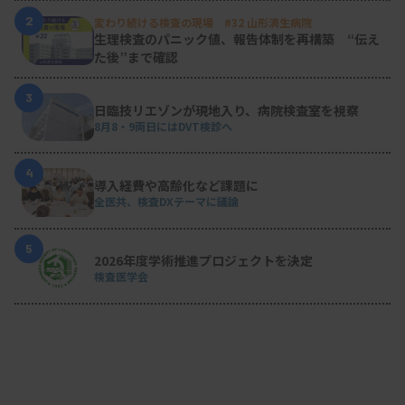
2
変わり続ける検査の現場 #32 山形済生病院
生理検査のパニック値、報告体制を再構築 “伝え
た後”まで確認
3
日臨技リエゾンが現地入り、病院検査室を視察
8月8・9両日にはDVT検診へ
4
導入経費や高齢化など課題に
全医共、検査DXテーマに議論
5
2026年度学術推進プロジェクトを決定
検査医学会