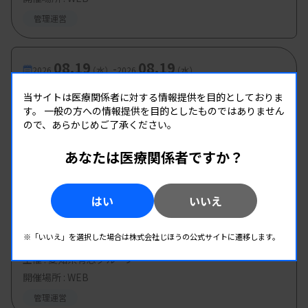
管理運営
08.19
08.19
-
2026.
（水）
2026.
（水）
第2回 県南地区研修会
当サイトは医療関係者に対する情報提供を目的としておりま
す。
一般の方への情報提供を目的としたものではありません
主催 :
熊本県臨床検査技師会
ので、あらかじめご了承ください。
開催場所 : WEB
管理運営
あなたは医療関係者ですか？
08.20
08.20
-
はい
いいえ
2026.
（木）
2026.
（木）
第8回臨床検査技師のための キャリア形成 セミ
※「いいえ」を選択した場合は株式会社じほうの公式サイトに遷移します。
ナー
主催 :
愛知県有志グループ
開催場所 : WEB
管理運営