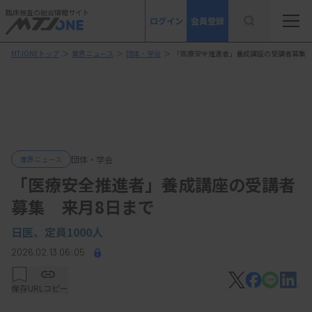
臨床検査の総合情報サイト
ログイン
会員登録
MTJONEトップ
＞
業界ニュース
＞
団体・学会
＞
「医療安全推進者」養成講座の受講者募集 
団体・学会
業界ニュース
「医療安全推進者」養成講座の受講者
募集 来月8日まで
日医、定員1000人
2026.02.13 06:05
保存
URLコピー