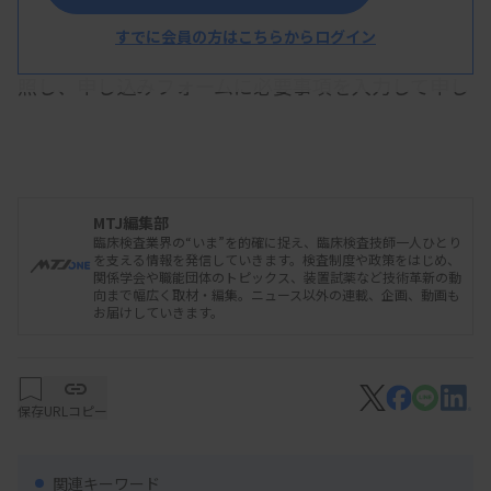
万3000円、非会員が5万5000円。日医ホームページ
すでに会員の方はこちらからログイン
の「
医療安全推進者養成講座案内
」の募集要項を参
照し、申し込みフォームに必要事項を入力して申し
込む。
MTJ編集部
臨床検査業界の“いま”を的確に捉え、臨床検査技師一人ひとり
を支える情報を発信していきます。検査制度や政策をはじめ、
関係学会や職能団体のトピックス、装置試薬など技術革新の動
向まで幅広く取材・編集。ニュース以外の連載、企画、動画も
お届けしていきます。
保存
URLコピー
関連キーワード