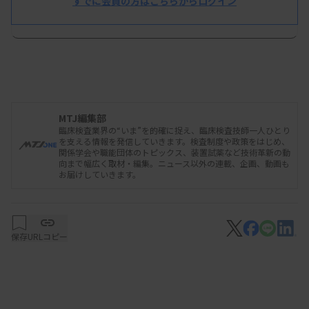
すでに会員の方はこちらからログイン
「画論34th The Best Image」応募受付
開始について
MTJ編集部
臨床検査業界の“いま”を的確に捉え、臨床検査技師一人ひとり
を支える情報を発信していきます。検査制度や政策をはじめ、
関係学会や職能団体のトピックス、装置試薬など技術革新の動
向まで幅広く取材・編集。ニュース以外の連載、企画、動画も
お届けしていきます。
保存
URLコピー