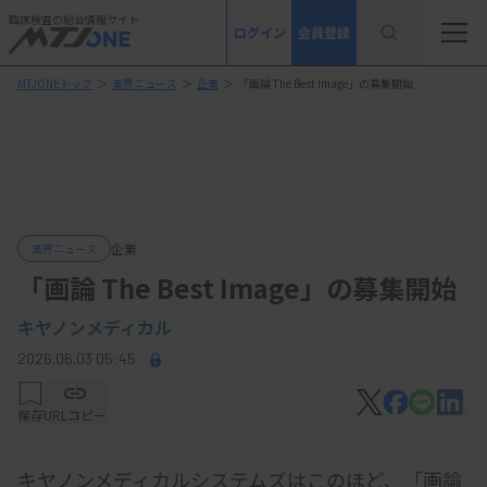
臨床検査の総合情報サイト
ログイン
会員登録
MTJONEトップ
＞
業界ニュース
＞
企業
＞
「画論 The Best Image」の募集開始
企業
業界ニュース
「画論 The Best Image」の募集開始
キヤノンメディカル
2026.06.03 05:45
保存
URLコピー
キヤノンメディカルシステムズはこのほど、「画論