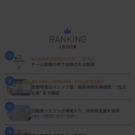
RANKING
人気の記事
1
新人臨床検査技師の歩き方 ［第16回］
チーム医療の中で信頼される技師
2
変わり続ける検査の現場 #32 山形済生病院
生理検査のパニック値、報告体制を再構築 “伝え
た後”まで確認
3
日臨技リエゾンが現地入り、病院検査室を視察
8月8・9両日にはDVT検診へ
4