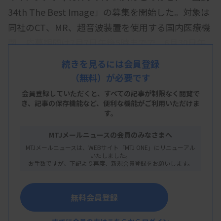
34th The Best Image」の募集を開始した。対象は
同社のCT、MR、超音波装置を使用する国内医療機
関。応募期間は7月7日午後5時までで、6月30日午
後5時までの事前エントリーが必要。
続きを見るには会員登録
（無料）が必要です
画論 The Best Imageは、「画像診断技術と医療の
発展に貢献する画像」を選定し、国内外の医療機関
会員登録していただくと、すべての記事が制限なく閲覧で
き、
記事の保存機能など、便利な機能がご利用いただけま
で共有することを目的として開催している。今年で
す。
34回目。最終審査・発表式は12月13日に東京で開
MTJメールニュースの会員のみなさまへ
催する。
MTJメールニュースは、WEBサイト「MTJ ONE」にリニューアル
いたしました。
お手数ですが、下記より再度、新規会員登録をお願いします。
無料会員登録
2026/05/21 14:33
プレスリリース