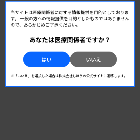
開催場所 : WEB
当サイトは医療関係者に対する情報提供を目的としておりま
生理
す。
一般の方への情報提供を目的としたものではありません
ので、あらかじめご了承ください。
08.22
08.22
-
2026.
（土）
2026.
（土）
あなたは医療関係者ですか？
生理検査研究班研修会
主催 :
埼玉県臨床検査技師会
はい
いいえ
開催場所 : 埼玉県
生理
※「いいえ」を選択した場合は株式会社じほうの公式サイトに遷移します。