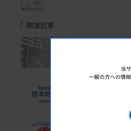
保存
URLコピー
関連記事
業界ニュース
制度・政策
2026.08.0
検査で軽度認知障害など
厚労省が「攻めの予防医療」を発
当
一般の方への情報
業界ニュース
制度・政策
2026.08.0
ホテル114カ所確保 避難
猛暑懸念、車中泊回避促す
業界ニュース
制度・政策
2026.08.0