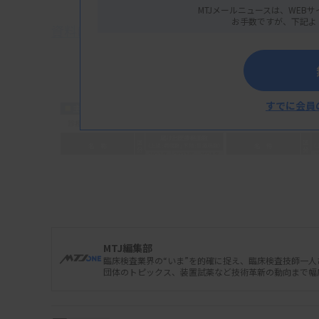
MTJメールニュースは、WEBサ
お手数ですが、下記よ
資料はこちら
すでに会員
MTJ編集部
臨床検査業界の“いま”を的確に捉え、臨床検査技師一
団体のトピックス、装置試薬など技術革新の動向まで幅