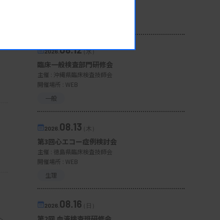
開催場所 : 広島県
管理運営
08.12
2026.
（水）
臨床一般検査部門研修会
主催 :
沖縄県臨床検査技師会
開催場所 : WEB
一般
08.13
2026.
（木）
第3回心エコー症例検討会
主催 :
徳島県臨床検査技師会
開催場所 : WEB
生理
08.16
2026.
（日）
第2回 血液検査班研修会