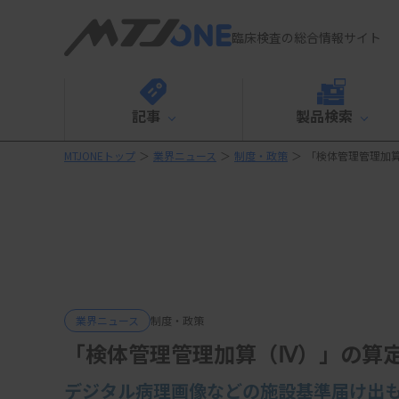
臨床検査の総合情報サイト
記事
製品検索
MTJONEトップ
＞
業界ニュース
＞
制度・政策
＞
「検体管理管理加
業界ニュース
制度・政策
「検体管理管理加算（Ⅳ）」の算
デジタル病理画像などの施設基準届け出