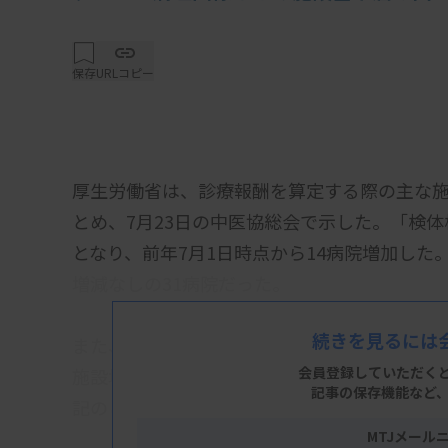
保存
URLコピー
厚生労働省は、診療報酬を算定する際の主な施
とめ、7月23日の中医協総会で示した。「検体
となり、前年7月1日時点から14病院増加した
増減なしの31病院だった。
続きを見るには
また、デジタル病理画像による病理診断の施設
会員登録していただく
施設増えて80病院、診療所は1施設増えて9施
記事の保存機能など
記のとおり。
MTJメール