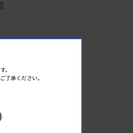
す。
めご了承ください。
EVENT
イベント情報
08.09
2026.
（日）
東部地区 広島県精度管理報告会
主催 :
広島県臨床検査技師会