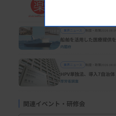
被災地の医薬品・医療機
熊本地震対応、厚労省が事務連絡
業界ニュース
制度・政策
2026.08.0
船舶を活用した医療提供を
内閣府
業界ニュース
制度・政策
2026.08.0
HPV単独法、導入7自治体
厚労省調査
関連イベント・研修会