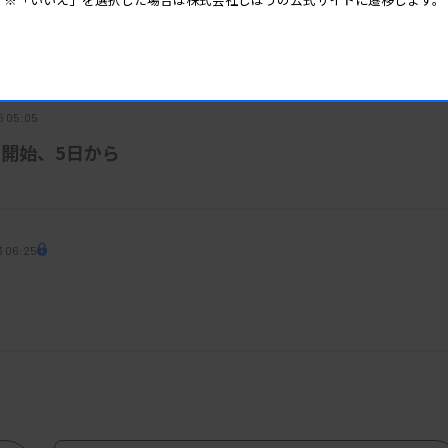
器流通で優先給油
5 05:05
開始、5日から
3 06:25