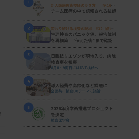
1
新人臨床検査技師の歩き方 ［第16
回］
チーム医療の中で信頼される技師
2
変わり続ける検査の現場 #32 山形済
生病院
生理検査のパニック値、報告体制
を再構築 “伝えた後”まで確認
3
日臨技リエゾンが現地入り、病院
検査室を視察
8月8・9両日にはDVT検診へ
4
導入経費や高齢化など課題に
全医共、検査DXテーマに議論
5
2026年度学術推進プロジェクト
能
を決定
検査医学会