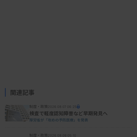
保健所でのHIV抗体検査件数（確定値）は7万
0208件、自治体が実施する保健所以外での検査件
数は3万5929件の計10万6137件で、2022年より増
加した。
献血時のHIV抗体・核酸増幅検査での献血件数10
万件当たりの陽性件数は0.500。前年よりも0.161低
関連記事
下し、3年連続の減少となった。白阪氏は「HIV感染
リスクがある方は、保健所等での無料・匿名検査や
制度・政策
2026.08.07 06:25
医療機関による検査を受けてほしい」とコメントし
検査で軽度認知障害など早期発見へ
た。
厚労省が「攻めの予防医療」を発表
制度・政策
2026.08.06 05:10