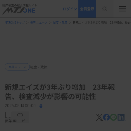
臨床検査の総合情報サイト
ログイン
会員登録
MTJONEトップ
＞
業界ニュース
＞
制度・政策
＞
新規エイズが3年ぶり増加 23年報告、検
制度・政策
業界ニュース
新規エイズが3年ぶり増加 23年報
告、検査減少が影響の可能性
2024.09.13 00:00
保存
URLコピー