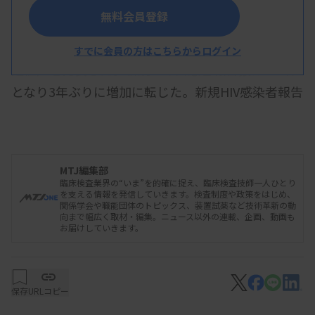
無料会員登録
厚生労働省のエイズ動向委員会は9月3日、2023
年のHIV感染者・エイズ患者の年間新規報告数（確
すでに会員の方はこちらからログイン
定値）を発表した。新規エイズ患者報告数は291件
となり3年ぶりに増加に転じた。新規HIV感染者報告
数は669件で前年に比べ37件増加した。増加は7年
ぶり。
MTJ編集部
臨床検査業界の“いま”を的確に捉え、臨床検査技師一人ひとり
白阪琢磨委員長（エイズ予防財団理事長）は、新
を支える情報を発信していきます。検査制度や政策をはじめ、
関係学会や職能団体のトピックス、装置試薬など技術革新の動
規エイズ患者数が増加したことについて「新型コロ
向まで幅広く取材・編集。ニュース以外の連載、企画、動画も
お届けしていきます。
ナウイルス感染症の流行以降、保健所等での検査件
数が減少していたことが影響している可能性が否定
できない」とし、2024年以降の動向を注視する必
保存
URLコピー
要があるとした。