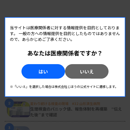
当サイトは医療関係者に対する情報提供を目的としておりま
す。
一般の方への情報提供を目的としたものではありません
ので、あらかじめご了承ください。
あなたは医療関係者ですか？
RANKING
人気の記事
はい
いいえ
1
新人臨床検査技師の歩き方 ［第16回］
※「いいえ」を選択した場合は株式会社じほうの公式サイトに遷移します。
チーム医療の中で信頼される技師
2
変わり続ける検査の現場 #32 山形済生病院
生理検査のパニック値、報告体制を再構築 “伝え
た後”まで確認
3