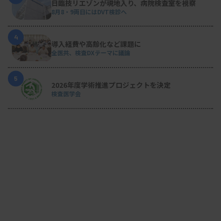
日臨技リエゾンが現地入り、病院検査室を視察
8月8・9両日にはDVT検診へ
4
導入経費や高齢化など課題に
全医共、検査DXテーマに議論
5
2026年度学術推進プロジェクトを決定
検査医学会