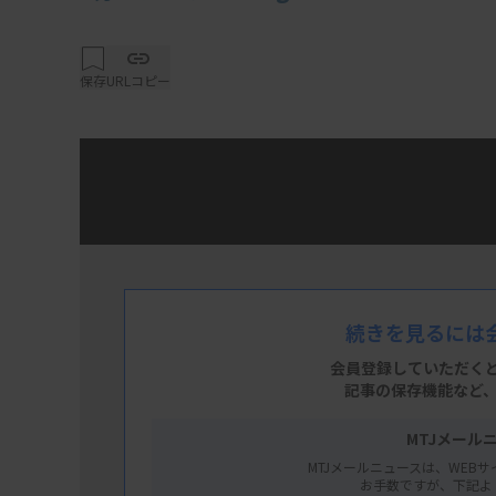
保存
URLコピー
先週配信分のニュースから5本のエッセンス
ールとして是非ご覧ください。
続きを見るには
会員登録していただく
記事の保存機能など
MTJメール
MTJメールニュースは、WEBサ
お手数ですが、下記よ