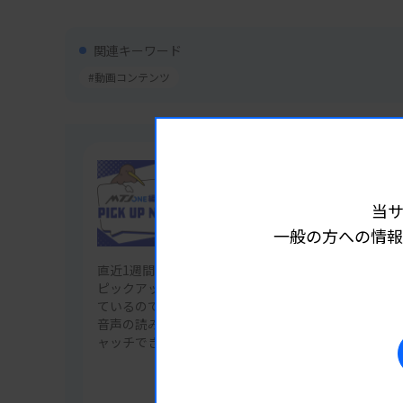
関連キーワード
#動画コンテンツ
企画
当
編集部 Pick Up ニュース
一般の方への情報
直近1週間の「MTJ ONE」配信ニュースから注目記事
ピックアップ。それぞれのニュースをスライド1枚に
ているので、通勤中や休憩中などの隙間時間にチェック
音声の読み上げ機能で、多忙な日々も耳だけで最新情
ャッチできます。
記事一覧を見る