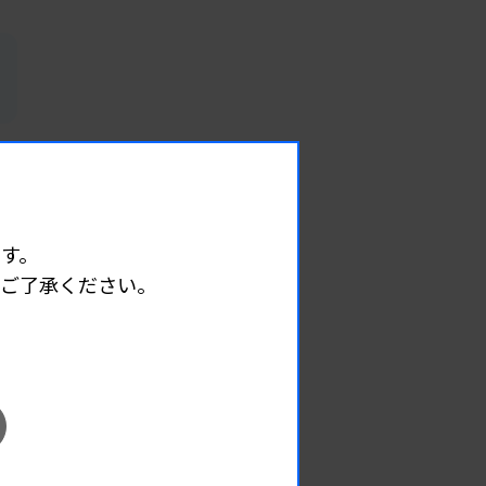
す。
めご了承ください。
EVENT
イベント情報
08.09
2026.
（日）
東部地区 広島県精度管理報告会
主催 :
広島県臨床検査技師会