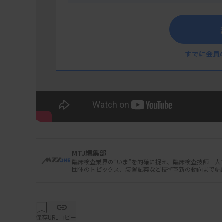
すでに会員
MTJ編集部
臨床検査業界の“いま”を的確に捉え、臨床検査技師一
団体のトピックス、装置試薬など技術革新の動向まで幅
保存
URLコピー