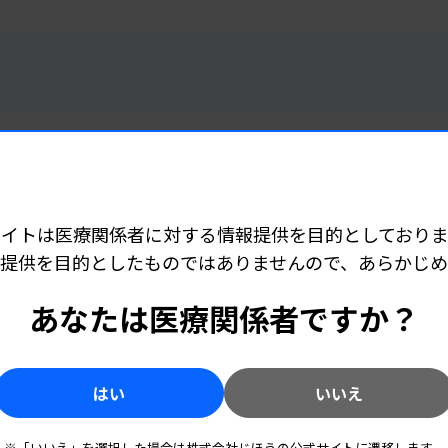
トレンド
2026.08.07 05:00
編集部 Pick Up ニュース［8月7日号］
サイトは医療関係者に対する情報提供を目的としておりま
忙しい臨床検査技師のための注目ニュースまとめ
提供を目的としたものではありませんので、あらかじ
トレンド
2026.07.31 05:00
5本を
編集部 Pick Up ニュース［7月31日号］
あなたは医療関係者ですか？
まとめ
忙しい臨床検査技師のための注目ニュースまとめ
！AI
報をキ
はい
いいえ
※「いいえ」を選択した場合は株式会社じほうの公式サイトに遷移します。