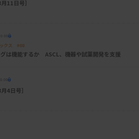
8月11日号］
00:00
ックス #08
グは機能するか ASCL、機器や試薬開発を支援
00:00
［8月4日号］