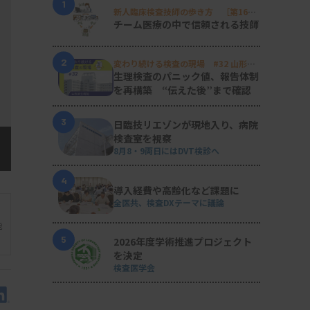
1
新人臨床検査技師の歩き方 ［第16
回］
チーム医療の中で信頼される技師
2
変わり続ける検査の現場 #32 山形済
生病院
生理検査のパニック値、報告体制
を再構築 “伝えた後”まで確認
3
日臨技リエゾンが現地入り、病院
検査室を視察
8月8・9両日にはDVT検診へ
4
導入経費や高齢化など課題に
全医共、検査DXテーマに議論
能
5
2026年度学術推進プロジェクト
を決定
検査医学会