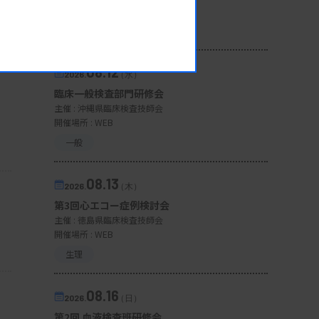
開催場所 : 広島県
管理運営
08.12
2026.
（水）
臨床一般検査部門研修会
主催 :
沖縄県臨床検査技師会
開催場所 : WEB
一般
08.13
2026.
（木）
第3回心エコー症例検討会
主催 :
徳島県臨床検査技師会
開催場所 : WEB
生理
08.16
2026.
（日）
第2回 血液検査班研修会