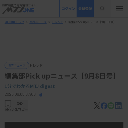
臨床検査の総合情報サイト
ログイン
会員登録
MTJONEトップ
＞
業界ニュース
＞
トレンド
＞
編集部Pick upニュース［9月8日号］
トレンド
業界ニュース
編集部Pick upニュース［9月8日号］
1分でわかるMTJ digest
2025.09.08 07:00
保存
URLコピー
先週配信分のニュースから5本のエッセンスを配