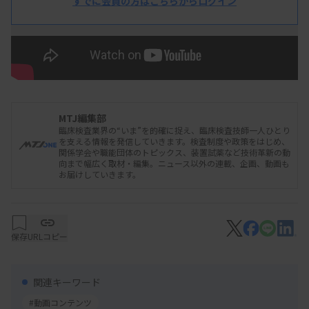
すでに会員の方はこちらからログイン
MTJ編集部
臨床検査業界の“いま”を的確に捉え、臨床検査技師一人ひとり
を支える情報を発信していきます。検査制度や政策をはじめ、
関係学会や職能団体のトピックス、装置試薬など技術革新の動
向まで幅広く取材・編集。ニュース以外の連載、企画、動画も
お届けしていきます。
保存
URLコピー
関連キーワード
#動画コンテンツ