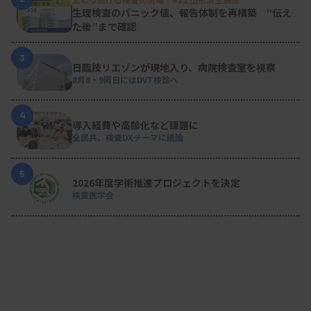
生理検査のパニック値、報告体制を再構築 “伝え
た後”まで確認
3
日臨技リエゾンが現地入り、病院検査室を視察
8月8・9両日にはDVT検診へ
4
導入経費や高齢化など課題に
全医共、検査DXテーマに議論
5
2026年度学術推進プロジェクトを決定
検査医学会