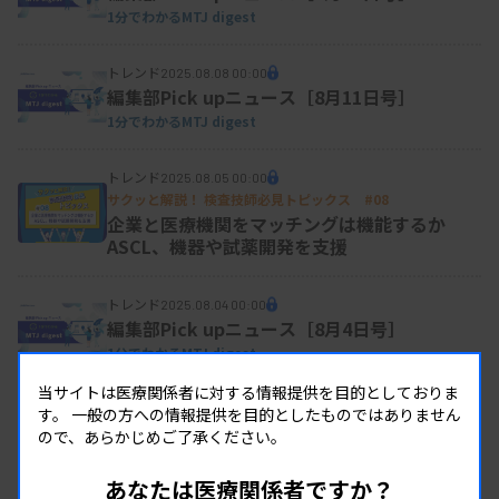
1分でわかるMTJ digest
トレンド
2025.08.08 00:00
編集部Pick upニュース［8月11日号］
1分でわかるMTJ digest
トレンド
2025.08.05 00:00
サクッと解説！ 検査技師必見トピックス #08
企業と医療機関をマッチングは機能するか
ASCL、機器や試薬開発を支援
トレンド
2025.08.04 00:00
編集部Pick upニュース［8月4日号］
1分でわかるMTJ digest
当サイトは医療関係者に対する情報提供を目的としておりま
トレンド
2025.07.04 00:00
す。
一般の方への情報提供を目的としたものではありません
サクッと解説！ 検査技師必見トピックス #07
ので、あらかじめご了承ください。
特定機能病院の要件改正
あなたは医療関係者ですか？