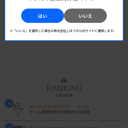
はい
いいえ
※「いいえ」を選択した場合は株式会社じほうの公式サイトに遷移します。
RANKING
人気の記事
1
新人臨床検査技師の歩き方 ［第16回］
チーム医療の中で信頼される技師
2
変わり続ける検査の現場 #32 山形済生病院