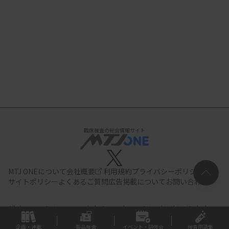
臨床検査の総合情報サイト
MTJ ONEについて
会社概要
利用規約
プライバシーポリシー
サイトポリシー
よくあるご質問
広告掲載について
お問い合わせ
All documents,images and photographs contained in this site belong
to JIHO,Inc.
Use of these documents, images and photographs is
strictly prohibited.Copyright (C) JIHO,Inc.
企画・連載
製品検索
イベント・研修会
検査用語集