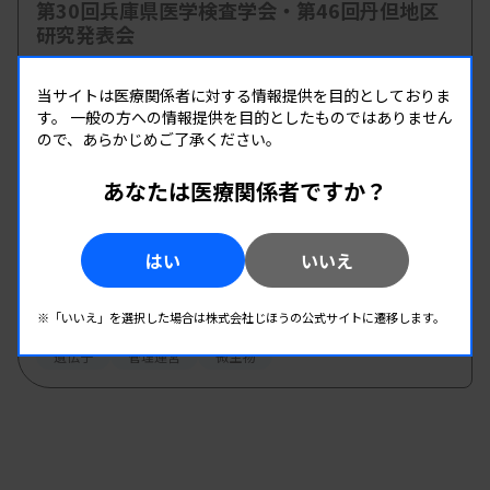
第30回兵庫県医学検査学会・第46回丹但地区
研究発表会
主催 :
兵庫県臨床検査技師会
開催場所 : 兵庫県
当サイトは医療関係者に対する情報提供を目的としておりま
す。
一般の方への情報提供を目的としたものではありません
管理運営
病理・細胞
ので、あらかじめご了承ください。
あなたは医療関係者ですか？
08.26
08.27
-
2026.
（水）
2026.
（木）
第８回実践コースB
はい
いいえ
主催 :
ルイ・パストゥール医学研究センター 、機能水研究振
興財団
※「いいえ」を選択した場合は株式会社じほうの公式サイトに遷移します。
開催場所 : 滋賀県
遺伝子
管理運営
微生物