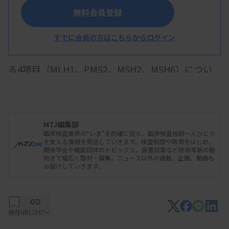
無料会員登録
ロシュ・ダイアグノスティックスは2月3日、免疫
すでに会員の方はこちらからログイン
組織化学染色法によりミスマッチ修復蛋白を検出す
る4項目（MLH1、PMS2、MSH2、MSH6）につい
て、アストラゼネカの「リムパーザ」（一般名＝オ
ラパリブ）の子宮体がん患者への適応判定補助で2
月1日から保険適用されたと発表した。
MTJ編集部
臨床検査業界の“いま”を的確に捉え、臨床検査技師一人ひとり
を支える情報を発信していきます。検査制度や政策をはじめ、
関係学会や職能団体のトピックス、装置試薬など技術革新の動
2024年11月21日付で、リムパーザのコンパニオ
向まで幅広く取材・編集。ニュース以外の連載、企画、動画も
お届けしていきます。
ン診断薬として承認を取していた。ベンタナベンチ
マークシリーズの自動免疫染色装置で使用する。
保存
URLコピー