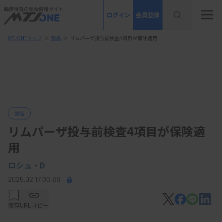
臨床検査の総合情報サイト
ログイン
会員登録
MTJONEトップ
＞
製品
＞
リムパーザ投与前検査4項目が保険適用
製品
リムパーザ投与前検査4項目が保険適
用
ロシュ・D
2025.02.17 00:00
保存
URLコピー