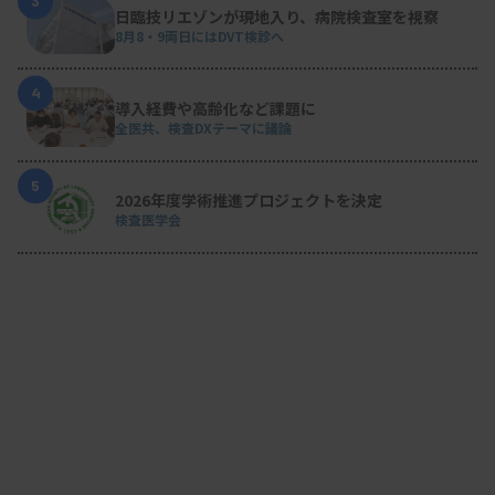
3
日臨技リエゾンが現地入り、病院検査室を視察
8月8・9両日にはDVT検診へ
4
導入経費や高齢化など課題に
全医共、検査DXテーマに議論
5
2026年度学術推進プロジェクトを決定
検査医学会