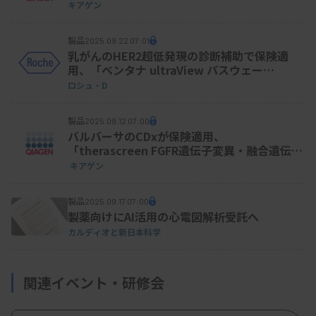
キアゲン
製品
2025.09.22 07:01
乳がんのHER2超低発現の診断補助で保険適
用、「ベンタナ ultraView パスウェー
HER2（4B5）」
ロシュ・D
製品
2025.09.12 07:00
バルバーサのCDxが保険適用、
「therascreen FGFR遺伝子変異・融合遺伝子
検出キットRGQ キアゲン」
キアゲン
製品
2025.09.17 07:00
製薬向けにAI活用の心電図解析受託へ
カルディオと新日本科学
関連イベント・研修会