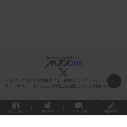
臨床検査の総合情報サイト
MTJ ONEについて
会社概要
利用規約
プライバシーポリシー
サイトポリシー
よくあるご質問
広告掲載について
お問い合わせ
All documents,images and photographs contained in this site belong
to JIHO,Inc.
Use of these documents, images and photographs is
strictly prohibited.Copyright (C) JIHO,Inc.
企画・連載
製品検索
イベント・研修会
検査用語集