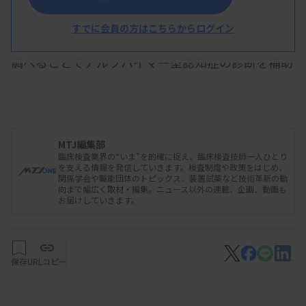
181位（pTau181）を同社の免疫分析装置「コバ
すでに会員の方はこちらからログイン
ス」で測定し、2項目の比率（pTau181/Aβ42比）を
調べることでアルツハイマー型認知症の診断を補助
する。
資料はこちら
MTJ編集部
臨床検査業界の“いま”を的確に捉え、臨床検査技師一人ひとり
を支える情報を発信していきます。検査制度や政策をはじめ、
関係学会や職能団体のトピックス、装置試薬など技術革新の動
向まで幅広く取材・編集。ニュース以外の連載、企画、動画も
お届けしていきます。
保存
URLコピー