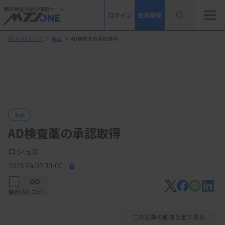
臨床検査の総合情報サイト
ログイン
会員登録
MTJONEトップ
＞
製品
＞
AD検査薬の承認取得
製品
AD検査薬の承認取得
ロシュD
2025.04.07 00:00
保存
URLコピー
この記事の画像を全て見る