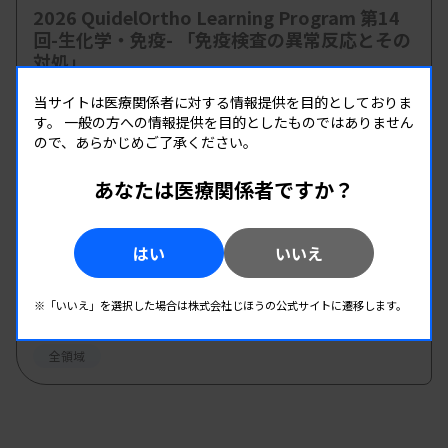
2026 QuidelOrtho Learning Program 第14
回-生化学・免疫- 「免疫検査の異常反応とその
対処」
主催 :
オーソ・クリニカル・ダイアグノスティックス株式会
当サイトは医療関係者に対する情報提供を目的としておりま
社
す。
一般の方への情報提供を目的としたものではありません
開催場所 : live配信 | オンデマンド配信
ので、あらかじめご了承ください。
臨床化学
免疫血清
あなたは医療関係者ですか？
09.05
09.06
-
2026.
（土）
2026.
（日）
はい
いいえ
第65回 日臨技 近畿支部医学検査学会
主催 :
日本臨床衛生検査技師会 近畿支部
※「いいえ」を選択した場合は株式会社じほうの公式サイトに遷移します。
開催場所 : 奈良県
全領域