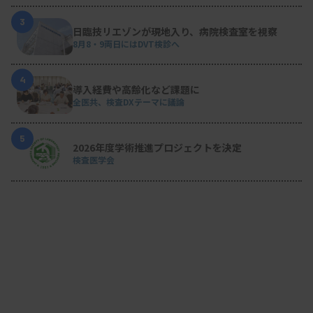
3
日臨技リエゾンが現地入り、病院検査室を視察
8月8・9両日にはDVT検診へ
4
導入経費や高齢化など課題に
全医共、検査DXテーマに議論
5
2026年度学術推進プロジェクトを決定
検査医学会