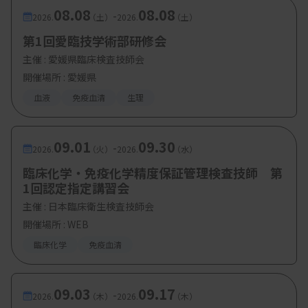
08.08
08.08
-
2026.
（土）
2026.
（土）
第1回愛臨技学術部研修会
主催 :
愛媛県臨床検査技師会
開催場所 : 愛媛県
血液
免疫血清
生理
09.01
09.30
-
2026.
（火）
2026.
（水）
臨床化学・免疫化学精度保証管理検査技師 第
1回認定指定講習会
主催 :
日本臨床衛生検査技師会
開催場所 : WEB
臨床化学
免疫血清
09.03
09.17
-
2026.
（木）
2026.
（木）