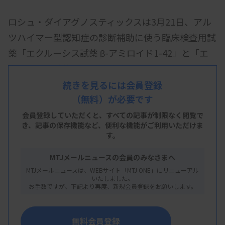
ロシュ・ダイアグノスティックスは3月21日、アル
ツハイマー型認知症の診断補助に使う臨床検査用試
薬「エクルーシス試薬 β-アミロイド1-42」と「エ
クルーシス試薬 リン酸化タウ181」の製造販売承認
を17日に取得したと発表した。今後保険適用に向け
続きを見るには会員登録
（無料）が必要です
て手続きを進める。
会員登録していただくと、すべての記事が制限なく閲覧で
き、
記事の保存機能など、便利な機能がご利用いただけま
同社によると、pTau181/Aβ42比を調べる検査が体
す。
外診断用医薬品として国内で承認されたのは初め
MTJメールニュースの会員のみなさまへ
て。
MTJメールニュースは、WEBサイト「MTJ ONE」にリニューアル
いたしました。
お手数ですが、下記より再度、新規会員登録をお願いします。
両製品とも電気化学発光免疫測定法（ECLIA法）を
測定原理とする検査試薬。脳脊髄液（CSF）中のβ-
無料会員登録
アミロイド1-42（Aβ42）とリン酸化タウタンパク