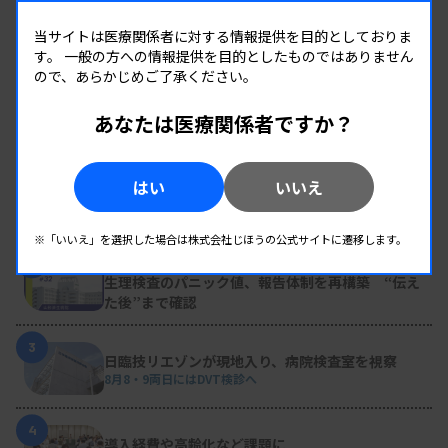
当サイトは医療関係者に対する情報提供を目的としておりま
す。
一般の方への情報提供を目的としたものではありません
ので、あらかじめご了承ください。
RANKING
あなたは医療関係者ですか？
人気の記事
1
はい
いいえ
新人臨床検査技師の歩き方 ［第16回］
チーム医療の中で信頼される技師
※「いいえ」を選択した場合は株式会社じほうの公式サイトに遷移します。
2
変わり続ける検査の現場 #32 山形済生病院
生理検査のパニック値、報告体制を再構築 “伝え
た後”まで確認
3
日臨技リエゾンが現地入り、病院検査室を視察
8月8・9両日にはDVT検診へ
4
導入経費や高齢化など課題に