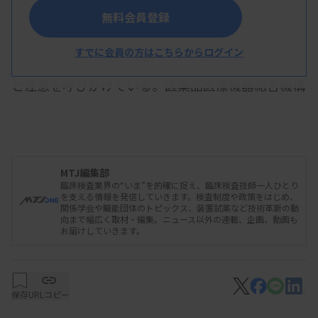
無料会員登録
製薬大手のアストラゼネカは、自社の直接作用型
第Xa因子阻害剤中和剤「オンデキサ」について、
すでに会員の方はこちらからログイン
「ヘパリンの抗凝固作用を阻害する可能性がある」
と注意を呼びかけている。医薬品医療機器総合機構
のホームページにこのほど、適正使用の情報を掲載
した。手術前の投与により手術中にヘパリン抵抗性
を示した症例が海外で報告されている。
MTJ編集部
臨床検査業界の“いま”を的確に捉え、臨床検査技師一人ひとり
を支える情報を発信していきます。検査制度や政策をはじめ、
関係学会や職能団体のトピックス、装置試薬など技術革新の動
承認上、同剤は「生命を脅かす出血または止血困
向まで幅広く取材・編集。ニュース以外の連載、企画、動画も
お届けしていきます。
難な出血の発現時」に使用することになっており、
予防的投与は対象外。海外で報告された症例はいず
れも、緊急外科的処置の前の予防的投与で、適応外
保存
URLコピー
使用だという。