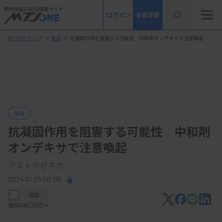
臨床検査の総合情報サイト
ログイン
会員登録
MTJONEトップ
＞
製品
＞
抗凝固作用を阻害する可能性 中和剤オンデキサで注意喚起
製品
抗凝固作用を阻害する可能性 中和剤
オンデキサで注意喚起
アストラゼネカ
2024.01.29 00:00
保存
URLコピー