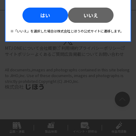
はい
いいえ
臨床検査の総合情報サイト
※「いいえ」を選択した場合は株式会社じほうの公式サイトに遷移します。
MTJ ONEについて
会社概要
利用規約
プライバシーポリシー
サイトポリシー
よくあるご質問
広告掲載について
お問い合わせ
All documents,images and photographs contained in this site belong
to JIHO,Inc.
Use of these documents, images and photographs is
strictly prohibited.Copyright (C) JIHO,Inc.
企画・連載
製品検索
イベント・研修会
検査用語集