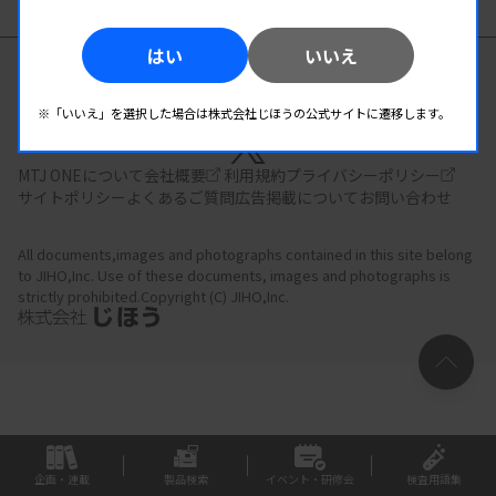
はい
いいえ
臨床検査の総合情報サイト
※「いいえ」を選択した場合は株式会社じほうの公式サイトに遷移します。
MTJ ONEについて
会社概要
利用規約
プライバシーポリシー
サイトポリシー
よくあるご質問
広告掲載について
お問い合わせ
All documents,images and photographs contained in this site belong
to JIHO,Inc.
Use of these documents, images and photographs is
strictly prohibited.Copyright (C) JIHO,Inc.
企画・連載
製品検索
イベント・研修会
検査用語集