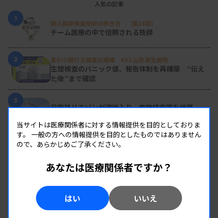
人気の記事
1
新人臨床検査技師の歩き方 ［第16回］
チーム医療の中で信頼される技師
2
変わり続ける検査の現場 #32 山形済生病院
生理検査のパニック値、報告体制を再構築 “伝え
た後”まで確認
3
日臨技リエゾンが現地入り、病院検査室を視察
8月8・9両日にはDVT検診へ
当サイトは医療関係者に対する情報提供を目的としておりま
す。
一般の方への情報提供を目的としたものではありません
4
ので、あらかじめご了承ください。
導入経費や高齢化など課題に
全医共、検査DXテーマに議論
あなたは医療関係者ですか？
5
2026年度学術推進プロジェクトを決定
はい
いいえ
検査医学会