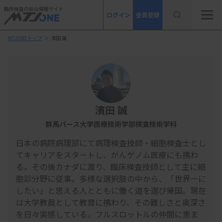
臨床検査の総合情報サイト
ログイン
会員登録
MTJONEトップ
＞
濱田 誠
濱田 誠
群馬パース大学医療技術学部検査技術学科
日本の病院病理部にて病理検査技師・細胞検査士とし
てキャリアをスタートし、がんゲノム医療にも携わ
る。その後カナダに渡り、臨床検査技師として主に細
胞診分野に従事。多様な選択肢の中から、「世界一に
したい」と思える人とともに働く道を選び帰国。現在
は大学教員として教育に携わり、その難しさと奥深さ
を日々実感している。フルスロットルの仲間に恵ま