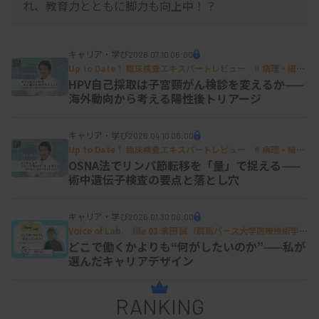
れ、教育力とともに脚力も向上中！？
キャリア・学び
2026.07.10 06:00
Up to Date！ 臨床検査エキスパートレビュー # 病理・細胞
07
HPV自己採取は子宮頸がん検診を変えるか——
海外動向から考える陽性後トリアージ
キャリア・学び
2026.04.10 06:00
Up to Date！ 臨床検査エキスパートレビュー # 病理・細胞
04
OSNA法でリンパ節転移を「量」で捉える——
術中遺伝子検査の要点と落とし穴
キャリア・学び
2026.01.30 06:00
Voice of Lab. file 03 濱田 誠（群馬パース大学医療技術学部
検査技術学科 助教
）
どこで働くかよりも“何がしたいのか”——私が
選んだキャリアデザイン
RANKING