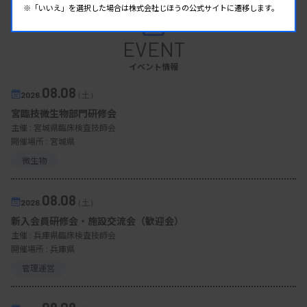
※「いいえ」を選択した場合は株式会社じほうの公式サイトに遷移します。
EVENT
イベント情報
08.08
2026.
（土）
宮臨技微生物部門研修会
主催 :
宮城県臨床検査技師会
開催場所 : 宮城県
微生物
08.08
2026.
（土）
新入会員研修会・施設交流会（歓迎会）
主催 :
兵庫県臨床検査技師会
開催場所 : 兵庫県
管理運営